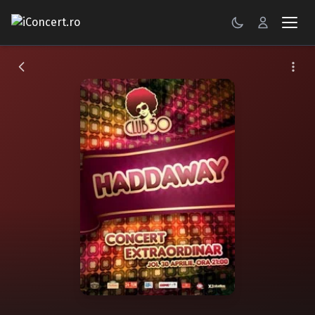
CONCERTE
FESTIVALURI
PETRECERI
ŞTIRI
RECENZII
GALERII FOTO
BILETE
Autentificare