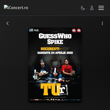
CONCERTE
FESTIVALURI
PETRECERI
ŞTIRI
RECENZII
GALERII FOTO
BILETE
Autentificare