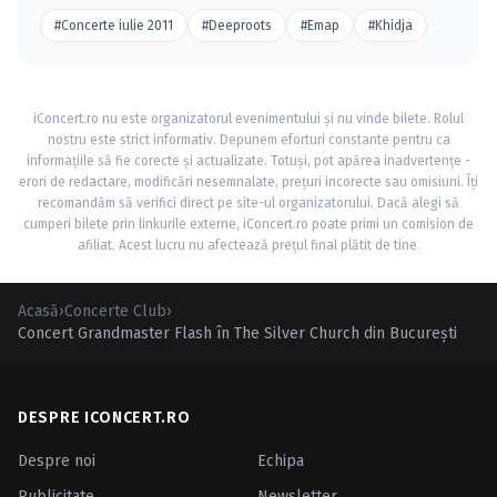
#Concerte iulie 2011
#Deeproots
#Emap
#Khidja
iConcert.ro nu este organizatorul evenimentului și nu vinde bilete. Rolul
nostru este strict informativ. Depunem eforturi constante pentru ca
informațiile să fie corecte și actualizate. Totuși, pot apărea inadvertențe -
erori de redactare, modificări nesemnalate, prețuri incorecte sau omisiuni. Îți
recomandăm să verifici direct pe site-ul organizatorului. Dacă alegi să
cumperi bilete prin linkurile externe, iConcert.ro poate primi un comision de
afiliat. Acest lucru nu afectează prețul final plătit de tine.
Acasă
›
Concerte Club
›
Concert Grandmaster Flash în The Silver Church din Bucureşti
DESPRE ICONCERT.RO
Despre noi
Echipa
Publicitate
Newsletter