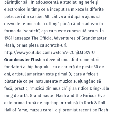
părinţilor săi. În adolescenţă a studiat inginerie şi
electronice în timp ce a început să mixeze la diferite
petreceri din cartier. Alţi câţiva ani după a ajuns să
dezvolte tehnica de “cutting” până când a adus-o în
forma de “scratch”, aşa cum este cunoscută acum. În
1981 lanseaza The Official Adventures of Grandmaster
Flash, prima piesă cu scratch-uri.
http://www.youtube.com/watch?v=2ChjLMbXVrU
Grandmaster Flash
a devenit unul dintre membrii
fondatori ai hip hop-ului, cu o carieră de peste 30 de
ani, artistul american este primul DJ care a folosit
platanele ca pe instrumente muzicale, ajungând să
facă, practic, “muzică din muzică” şi să ridice DJing-ul la
rang de artă. Grandmaster Flash and the Furious Five
este prima trupă de hip-hop introdusă în Rock & Roll
Hall of Fame, muzeu care l-a şi premiat recent pe Flash