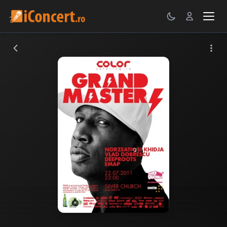
CONCERTE
FESTIVALURI
PETRECERI
ŞTIRI
RECENZII
GALERII FOTO
BILETE
Autentificare