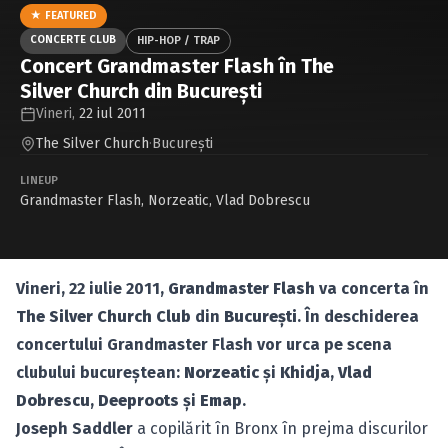
Caută în site...
★ FEATURED
CONCERTE CLUB
HIP-HOP / TRAP
Concert Grandmaster Flash în The
Silver Church din Bucureşti
Vineri,
22 iul 2011
The Silver Church
·
Bucureşti
LINEUP
Grandmaster Flash
,
Norzeatic
,
Vlad Dobrescu
Vineri, 22 iulie 2011,
Grandmaster Flash
va concerta în
The Silver Church Club
din
Bucureşti
. În deschiderea
concertului Grandmaster Flash vor urca pe scena
clubului bucureştean:
Norzeatic
şi
Khidja
,
Vlad
Dobrescu
,
Deeproots
şi
Emap
.
Joseph Saddler
a copilărit în Bronx în prejma discurilor