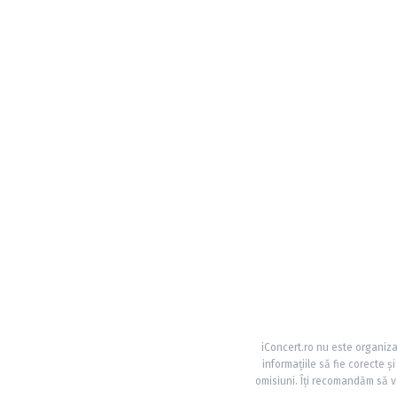
iConcert.ro nu este organiza
informațiile să fie corecte 
omisiuni. Îți recomandăm să ve