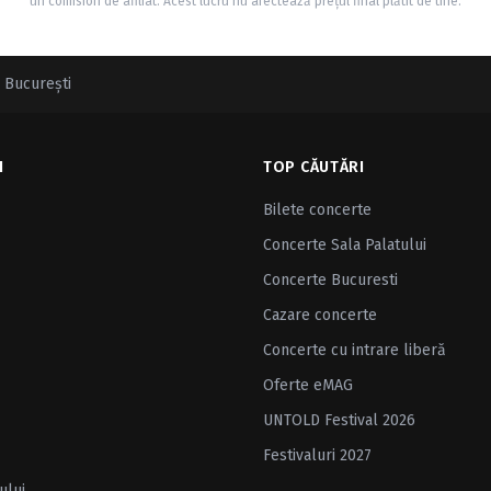
un comision de afiliat. Acest lucru nu afectează prețul final plătit de tine.
 Bucureşti
I
TOP CĂUTĂRI
Bilete concerte
Concerte Sala Palatului
Concerte Bucuresti
Cazare concerte
Concerte cu intrare liberă
Oferte eMAG
UNTOLD Festival 2026
Festivaluri 2027
ului