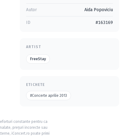
Autor
Aida Popoviciu
ID
#163169
ARTIST
FreeStay
ETICHETE
#Concerte aprilie 2013
 eforturi constante pentru ca
nalate, prețuri incorecte sau
xterne, iConcert.ro poate primi