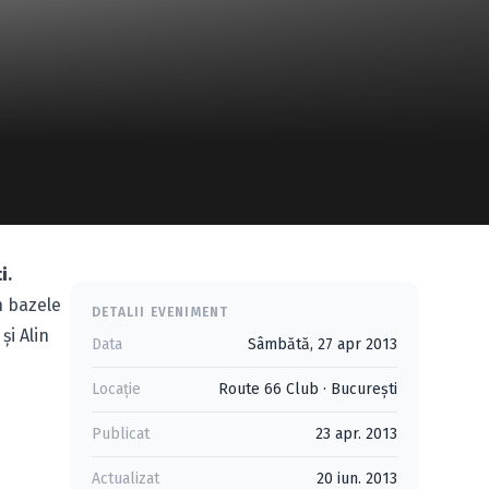
i
.
n bazele
DETALII EVENIMENT
şi Alin
Data
Sâmbătă, 27 apr 2013
Locație
Route 66 Club
·
Bucureşti
Publicat
23 apr. 2013
Actualizat
20 iun. 2013