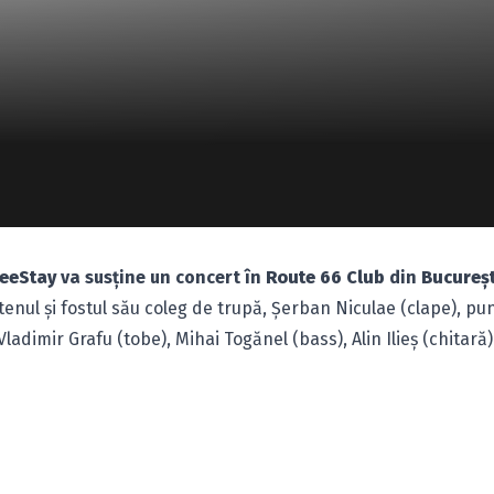
reeStay
va susţine un concert în
Route 66 Club
din
Bucureşt
tenul şi fostul său coleg de trupă, Şerban Niculae (clape), pu
dimir Grafu (tobe), Mihai Togănel (bass), Alin Ilieş (chitară) 