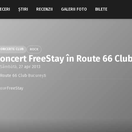
ECERI
ŞTIRI
RECENZII
GALERII FOTO
BILETE
CONCERTE CLUB
ROCK
oncert FreeStay în Route 66 Club
Sâmbătă,
27 apr 2013
Route 66 Club
·
Bucureşti
FreeStay
NEUP