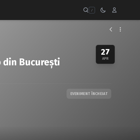
/
27
 din Bucureşti
APR
EVENIMENT ÎNCHEIAT