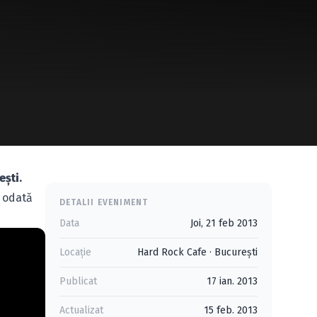
eşti
.
i odată
DETALII EVENIMENT
Data
Joi, 21 feb 2013
Locație
Hard Rock Cafe
·
Bucureşti
Publicat
17 ian. 2013
Actualizat
15 feb. 2013