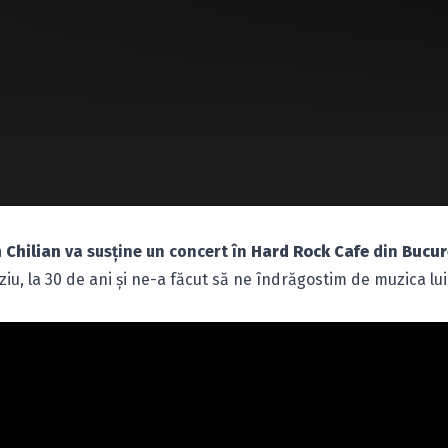
n Chilian
va susţine un concert în
Hard Rock Cafe
din
Bucur
ziu, la 30 de ani şi ne-a făcut să ne îndrăgostim de muzica lu