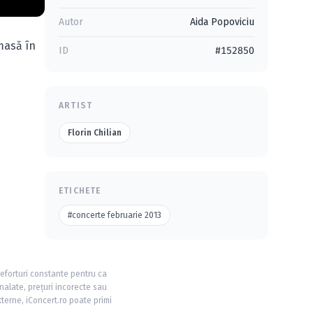
Autor
Aida Popoviciu
 masă în
ID
#152850
ARTIST
Florin Chilian
ETICHETE
#concerte februarie 2013
 eforturi constante pentru ca
nalate, prețuri incorecte sau
xterne, iConcert.ro poate primi