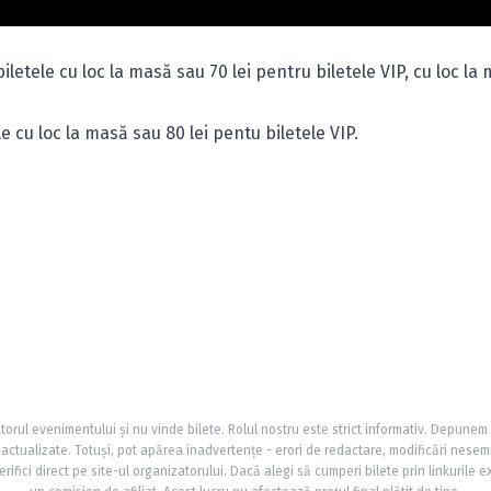
iletele cu loc la masă sau 70 lei pentru biletele VIP, cu loc la
e cu loc la masă sau 80 lei pentu biletele VIP.
torul evenimentului și nu vinde bilete. Rolul nostru este strict informativ. Depunem
și actualizate. Totuși, pot apărea inadvertențe - erori de redactare, modificări nesem
rifici direct pe site-ul organizatorului. Dacă alegi să cumperi bilete prin linkurile e