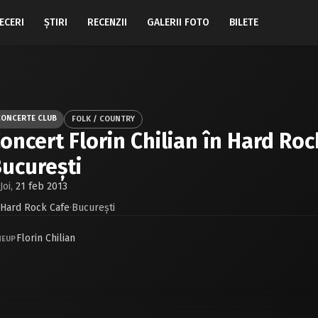
ECERI
ŞTIRI
RECENZII
GALERII FOTO
BILETE
CONCERTE CLUB
FOLK / COUNTRY
oncert Florin Chilian în Hard Roc
ucureşti
Joi,
21 feb 2013
Hard Rock Cafe
·
Bucureşti
Florin Chilian
NEUP