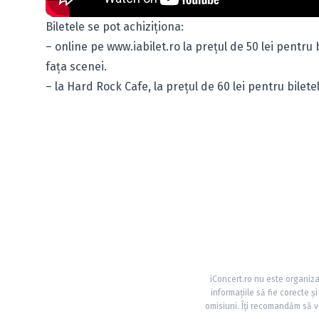
Biletele se pot achiziţiona:
– online pe
www.iabilet.ro
la preţul de 50 lei pentru b
faţa scenei.
– la Hard Rock Cafe, la preţul de 60 lei
pentru biletel
iConcert.ro nu este organiza
informațiile să fie corecte 
omisiuni. Îți recomandăm să ve