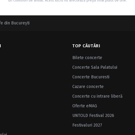
un comision de afiliat. Acest lucru nu afectează prețul final plătit de tine.
fe din Bucureşti
I
TOP CĂUTĂRI
Bilete concerte
Concerte Sala Palatului
Concerte Bucuresti
Cazare concerte
Concerte cu intrare liberă
Oferte eMAG
UNTOLD Festival 2026
Festivaluri 2027
ului