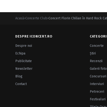
Acasă
›
Concerte Club
›
Concert Florin Chilian în Hard Rock Ca
DESPRE ICONCERT.RO
CATEGORI
Despre noi
Concerte
Echipa
Ştiri
Publicitate
Recenzii
Newsletter
Galerii foto
Blog
Concursuri
Contact
Interviuri
Petreceri
Festivaluri
Zilele Oraş