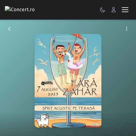
CONCERTE
FESTIVALURI
PETRECERI
ŞTIRI
RECENZII
GALERII FOTO
BILETE
Autentificare