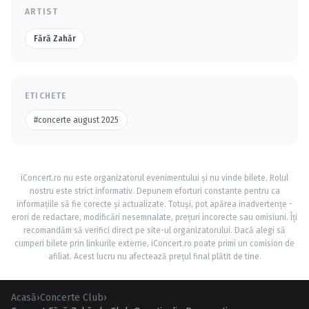
ARTIST
Fără Zahăr
ETICHETE
#concerte august 2025
iConcert.ro nu este organizatorul evenimentului și nu vinde bilete. Rolul
nostru este strict informativ. Depunem eforturi constante pentru ca
informațiile să fie corecte și actualizate. Totuși, pot apărea inadvertențe -
erori de redactare, modificări nesemnalate, prețuri incorecte sau omisiuni. Îți
recomandăm să verifici direct pe site-ul organizatorului. Dacă alegi să
cumperi bilete prin linkurile externe, iConcert.ro poate primi un comision de
afiliat. Acest lucru nu afectează prețul final plătit de tine.
Acasă
›
Concerte Club
›