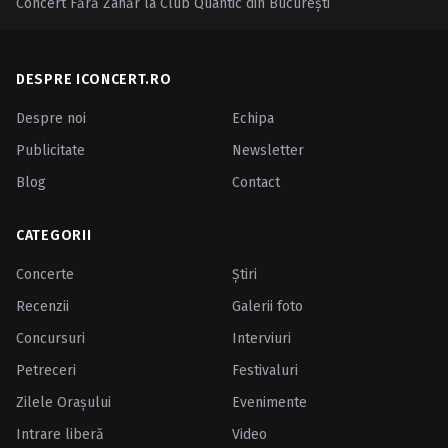
Concert Fără Zahăr la Club Quantic din București
DESPRE ICONCERT.RO
Despre noi
Echipa
Publicitate
Newsletter
Blog
Contact
CATEGORII
Concerte
Ştiri
Recenzii
Galerii foto
Concursuri
Interviuri
Petreceri
Festivaluri
Zilele Oraşului
Evenimente
Intrare liberă
Video