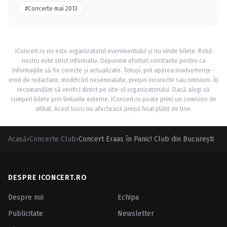
#Concerte mai 2013
iConcert.ro nu este organizatorul evenimentului și nu vinde bilete. Rolul
nostru este strict informativ. Depunem eforturi constante pentru ca
informațiile să fie corecte și actualizate. Totuși, pot apărea inadvertențe -
erori de redactare, modificări nesemnalate, prețuri incorecte sau omisiuni. Îți
recomandăm să verifici direct pe site-ul organizatorului. Dacă alegi să
cumperi bilete prin linkurile externe, iConcert.ro poate primi un comision de
afiliat. Acest lucru nu afectează prețul final plătit de tine.
Acasă
›
Concerte Club
›
Concert Eraas în Panic! Club din Bucureşti
DESPRE ICONCERT.RO
Despre noi
Echipa
Publicitate
Newsletter