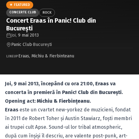
Caută în site...
★ FEATURED
CONCERTE CLUB
ROCK
Concert Eraas în Panic! Club din
Bucureşti
Joi,
9 mai 2013
Panic Club
·
Bucureşti
Eraas
,
Michiu & Fierbinteanu
LINEUP
Joi, 9 mai 2013, începând cu ora 21:00,
Eraas
va
concerta în premieră în
Panic! Club
din
Bucureşti
.
Opening act:
Michiu & Fierbinţeanu
.
Eraas
este un cvartet new-yorkez de muzicieni, fondat
în 2011 de Robert Toher şi Austin Stawiarz, foşti membri
ai trupei cult Apse. Sound-ul lor tribal atmospheric,
după cum înşişi îl descriu, are valente post-punk, art-