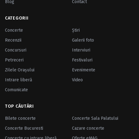
Blog
Contact
CATEGORII
Concerte
Ştiri
Recenzii
Galerii foto
Concursuri
Interviuri
Petreceri
Festivaluri
Zilele Oraşului
Evenimente
Intrare liberă
Video
Comunicate
TOP CĂUTĂRI
Bilete concerte
Concerte Sala Palatului
Concerte Bucuresti
Cazare concerte
Concerte cu intrare liberă
Oferte eMAG