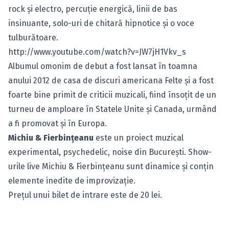
rock şi electro, percuţie energică, linii de bas
insinuante, solo-uri de chitară hipnotice şi o voce
tulburătoare.
http://www.youtube.com/watch?v=JW7jH1Vkv_s
Albumul omonim de debut a fost lansat în toamna
anului 2012 de casa de discuri americana Felte şi a fost
foarte bine primit de criticii muzicali, fiind însoţit de un
turneu de amploare în Statele Unite şi Canada, urmând
a fi promovat şi în Europa.
Michiu & Fierbinţeanu
este un proiect muzical
experimental, psychedelic, noise din Bucureşti. Show-
urile live Michiu & Fierbinţeanu sunt dinamice şi conţin
elemente inedite de improvizaţie.
Preţul unui bilet de intrare este de 20 lei.