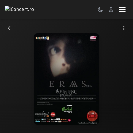
CONCERTE
FESTIVALURI
PETRECERI
ŞTIRI
RECENZII
GALERII FOTO
BILETE
Autentificare