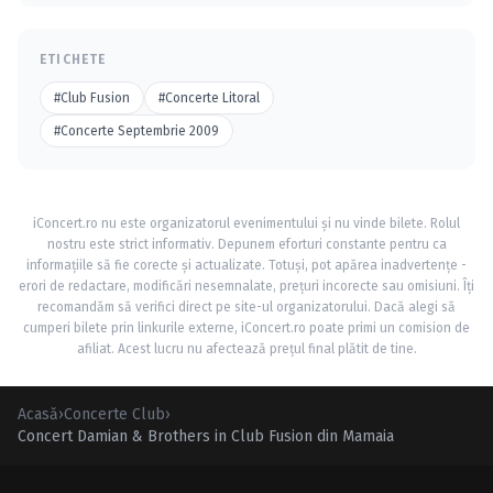
ETICHETE
#Club Fusion
#Concerte Litoral
#Concerte Septembrie 2009
iConcert.ro nu este organizatorul evenimentului și nu vinde bilete. Rolul
nostru este strict informativ. Depunem eforturi constante pentru ca
informațiile să fie corecte și actualizate. Totuși, pot apărea inadvertențe -
erori de redactare, modificări nesemnalate, prețuri incorecte sau omisiuni. Îți
recomandăm să verifici direct pe site-ul organizatorului. Dacă alegi să
cumperi bilete prin linkurile externe, iConcert.ro poate primi un comision de
afiliat. Acest lucru nu afectează prețul final plătit de tine.
Acasă
›
Concerte Club
›
Concert Damian & Brothers in Club Fusion din Mamaia