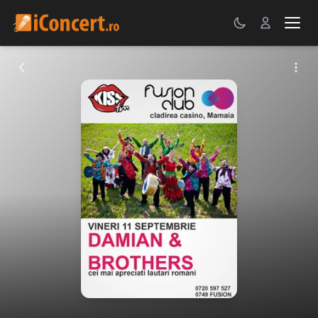
CONCERTE
FESTIVALURI
PETRECERI
ŞTIRI
RECENZII
GALERII FOTO
BILETE
Autentificare