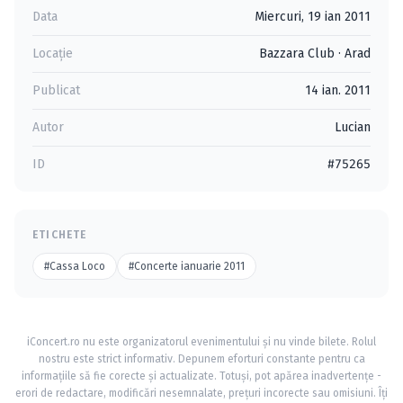
Data
Miercuri, 19 ian 2011
Locație
Bazzara Club
·
Arad
Publicat
14 ian. 2011
Autor
Lucian
ID
#75265
ETICHETE
#Cassa Loco
#Concerte ianuarie 2011
iConcert.ro nu este organizatorul evenimentului și nu vinde bilete. Rolul
nostru este strict informativ. Depunem eforturi constante pentru ca
informațiile să fie corecte și actualizate. Totuși, pot apărea inadvertențe -
erori de redactare, modificări nesemnalate, prețuri incorecte sau omisiuni. Îți