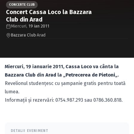
Caută în site...
CONCERTE CLUB
Concert Cassa Loco la Bazzara
Club din Arad
Miercuri,
19 ian 2011
Bazzara Club
·
Arad
Miercuri, 19 ianuarie 2011,
Cassa Loco
va cânta la
Bazzara Club
din
Arad
la „
Petrecerea de Pietoni
„.
Revelionul studenţesc cu şampanie gratis pentru toată
lumea.
Informaţii şi rezervări: 0754.987.293 sau 0786.360.818.
DETALII EVENIMENT