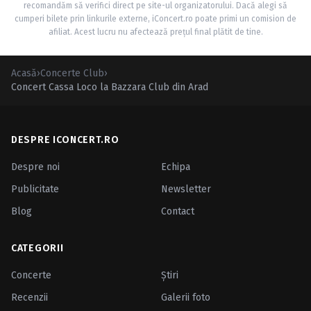
recomandăm să verifici direct pe site-ul organizatorului. Dacă alegi să
cumperi bilete prin linkurile externe, iConcert.ro poate primi un comision de
afiliat. Acest lucru nu afectează prețul final plătit de tine.
Acasă
›
Concerte Club
›
Concert Cassa Loco la Bazzara Club din Arad
DESPRE ICONCERT.RO
Despre noi
Echipa
Publicitate
Newsletter
Blog
Contact
CATEGORII
Concerte
Ştiri
Recenzii
Galerii foto