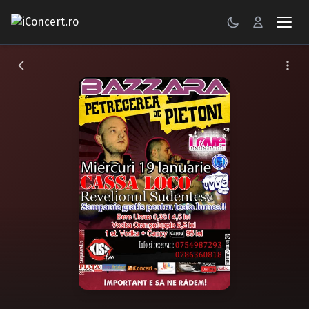
CONCERTE
FESTIVALURI
PETRECERI
ŞTIRI
RECENZII
GALERII FOTO
BILETE
Autentificare