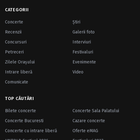
CATEGORII
Concerte
Ştiri
Recenzii
Galerii foto
Concursuri
Interviuri
Petreceri
Festivaluri
Zilele Oraşului
Evenimente
Intrare liberă
Video
Comunicate
TOP CĂUTĂRI
Bilete concerte
Concerte Sala Palatului
Concerte Bucuresti
Cazare concerte
Concerte cu intrare liberă
Oferte eMAG