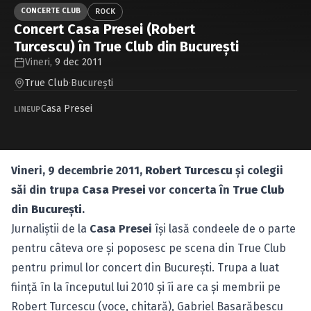
Caută în site...
CONCERTE CLUB
ROCK
Concert Casa Presei (Robert
Turcescu) în True Club din Bucureşti
Vineri,
9 dec 2011
True Club
·
Bucureşti
Casa Presei
LINEUP
Vineri, 9 decembrie 2011,
Robert Turcescu
şi colegii
săi din trupa
Casa Presei
vor concerta în
True Club
din
Bucureşti
.
Jurnaliştii de la
Casa Presei
îşi lasă condeele de o parte
pentru câteva ore şi poposesc pe scena din True Club
pentru primul lor concert din Bucureşti. Trupa a luat
fiinţă în la începutul lui 2010 şi îi are ca şi membrii pe
Robert Turcescu (voce, chitară), Gabriel Basarăbescu