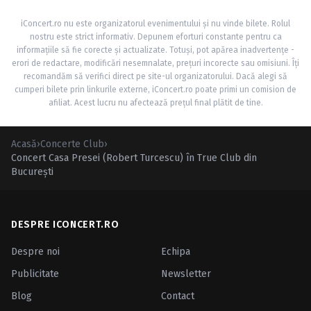
iConcert.ro nu este organizatorul evenimentului și nu vinde bilete. Rolul
nostru este strict informativ. Depunem eforturi constante pentru ca
informațiile să fie corecte și actualizate. Totuși, pot apărea inadvertențe -
erori de redactare, modificări nesemnalate, prețuri incorecte sau omisiuni. Îți
recomandăm să verifici direct pe site-ul organizatorului. Dacă alegi să
cumperi bilete prin linkurile externe, iConcert.ro poate primi un comision de
afiliat. Acest lucru nu afectează prețul final plătit de tine.
Acasă
›
Concerte Club
›
Concert Casa Presei (Robert Turcescu) în True Club din
Bucureşti
DESPRE ICONCERT.RO
Despre noi
Echipa
Publicitate
Newsletter
Blog
Contact