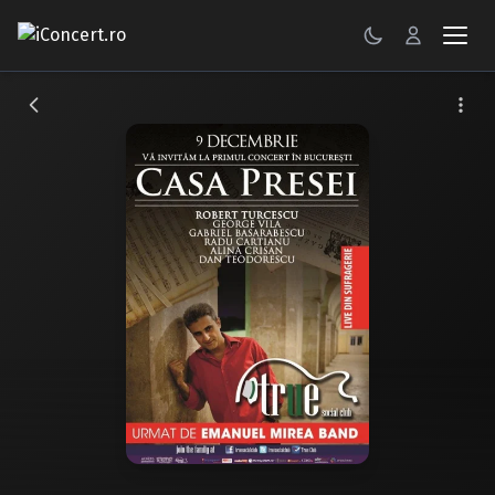
CONCERTE
FESTIVALURI
PETRECERI
ŞTIRI
RECENZII
GALERII FOTO
BILETE
Autentificare