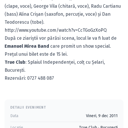
(clape, voce), George Vila (chitară, voce), Radu Cartianu
(bass) Alina Crişan (saxofon, percuţie, voce) şi Dan
Teodorescu (tobe).
http://www.youtube.com/watch?v=CcTGoGzXoPQ
După ce ziariştii vor părăsi scena, locul le va fi luat de
Emanuel Mirea Band
care promit un show special.
Preţul unui bilet este de 15 lei.
True Club
: Splaiul Independenţei, colţ cu Şelari,
Bucureşti.
Rezervări: 0727 488 087
DETALII EVENIMENT
Data
Vineri, 9 dec 2011
Locație
True Club
·
Bucureşti