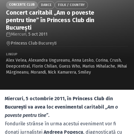
Caută în site...
CONCERTE CLUB
DANCE
FOLK / COUNTRY
Concert caritabil „Am o poveste
pentru tine” în Princess Club din
Bucureşti
Miercuri,
5 oct 2011
Princess Club
·
Bucureşti
LINEUP
Alex Velea
,
Alexandra Ungureanu
,
Anna Lesko
,
Corina
,
Crush
,
Deepcentral
,
Florin Chilian
,
Guess Who
,
Marius Mihalache
,
Mihai
Mărgineanu
,
Morandi
,
Nick Kamarera
,
Smiley
Miercuri, 5 octombrie 2011, în
Princess Club
din
Bucureşti
va avea loc evenimentul caritabil
„Am o
poveste pentru tine”
.
Fondurile strânse în urma acestui eveniment vor fi
donaţi jurnalistei
Andreea Popescu
, diagnosticată cu