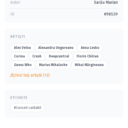
Autor
Sarău Marian
ID
#98539
ARTIȘTI
Alex Velea
Alexandra Ungureanu
Anna Lesko
Corina
Crush
Deepcentral
Florin Chilian
Guess Who
Marius Mihalache
Mihai Mărgineanu
Vezi toți artiștii (13)
ETICHETE
#Concert caritabil