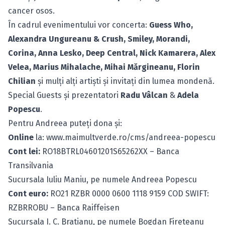
cancer osos.
În cadrul evenimentului vor concerta:
Guess Who,
Alexandra Ungureanu & Crush, Smiley, Morandi,
Corina, Anna Lesko, Deep Central, Nick Kamarera, Alex
Velea, Marius Mihalache, Mihai Mărgineanu, Florin
Chilian
şi mulţi alţi artişti şi invitaţi din lumea mondenă.
Special Guests şi prezentatori
Radu Vâlcan
&
Adela
Popescu
.
Pentru Andreea puteţi dona şi:
Online
la:
www.maimultverde.ro/cms/andreea-popescu
Cont lei:
RO18BTRL04601201S65262XX – Banca
Transilvania
Sucursala Iuliu Maniu, pe numele Andreea Popescu
Cont euro:
RO21 RZBR 0000 0600 1118 9159 COD SWIFT:
RZBRROBU – Banca Raiffeisen
Sucursala I. C. Bratianu, pe numele Bogdan Fireteanu