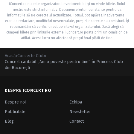
iConcert.ro nu este organizatorul evenimentului și nu vinde bilete. Rolul
nostru este strict informativ. Depunem eforturi constante pentru ca
informațiile să fie corecte și actualizate. Totuși, pot apărea inadvertențe -
erori de redactare, modificări nesemnalate, prețuri incorecte sau omisiuni. Îți
recomandăm să verifici direct pe site-ul organizatorului. Dacă alegi să
cumperi bilete prin linkurile externe, iConcert.ro poate primi un comision de
afiliat. Acest lucru nu afectează prețul final plătit de tine.
Acasă
›
Concerte Club
›
Concert caritabil „Am o poveste pentru tine” în Princess Club
din Bucureşti
DESPRE ICONCERT.RO
Despre noi
Echipa
Publicitate
Newsletter
Blog
Contact