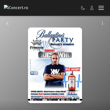
CONCERTE
FESTIVALURI
PETRECERI
ŞTIRI
RECENZII
GALERII FOTO
BILETE
Autentificare