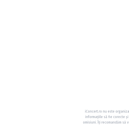
iConcert.ro nu este organiza
informațiile să fie corecte 
omisiuni. Îți recomandăm să ve