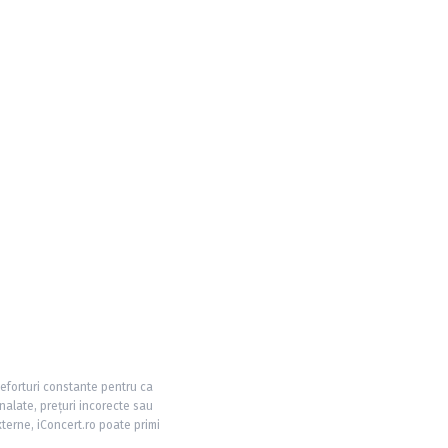
 eforturi constante pentru ca
nalate, prețuri incorecte sau
xterne, iConcert.ro poate primi