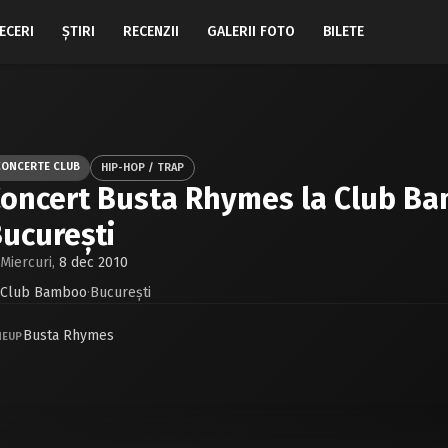
ECERI
ŞTIRI
RECENZII
GALERII FOTO
BILETE
CONCERTE CLUB
HIP-HOP / TRAP
oncert Busta Rhymes la Club B
ucureşti
Miercuri,
8 dec 2010
Club Bamboo
·
Bucureşti
Busta Rhymes
NEUP