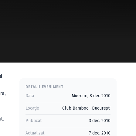
d
DETALII EVENIMENT
ra,
Data
Miercuri, 8 dec 2010
Locație
Club Bamboo
·
Bucureşti
t.
Publicat
3 dec. 2010
Actualizat
7 dec. 2010