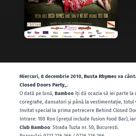
Miercuri, 8 decembrie 2010,
Busta Rhymes
va cânt
Closed Doors Party
„.
O dată pe lună,
Bamboo
îţi dă ocazia să iei parte l
coregrafie, dansatori şi până la vestimentaţie, totul 
Invitat special la prima petrecere Behind Closed Do
Intrare: 100 Ron (preţul include Fusion Food Bar), i
Club Bamboo
: Strada Tuzla nr. 50, Bucuresti.
Rezervări: 0723.226.266 / 0726.226.266