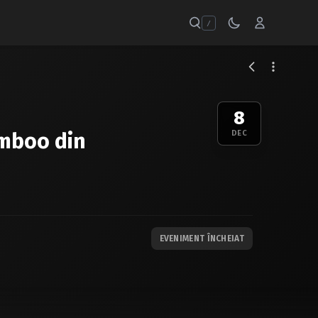
/
8
amboo din
DEC
EVENIMENT ÎNCHEIAT