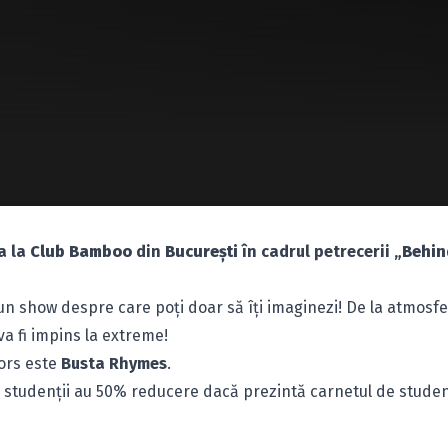
a la
Club Bamboo
din
Bucureşti
în cadrul petrecerii „
Behin
a un show despre care poţi doar să îţi imaginezi! De la atmosfe
va fi impins la extreme!
ors este
Busta Rhymes
.
ar studenţii au 50% reducere dacă prezintă carnetul de studen