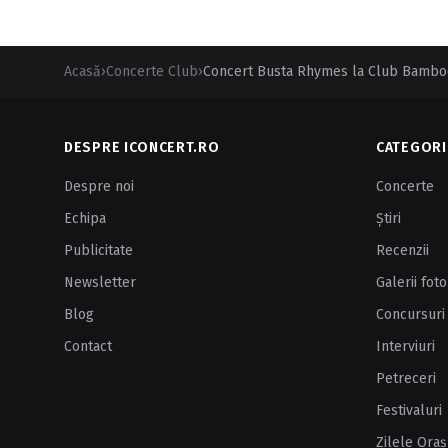
Acasă
›
Concerte Club
›
Concert Busta Rhymes la Club Bamboo
DESPRE ICONCERT.RO
CATEGORI
Despre noi
Concerte
Echipa
Ştiri
Publicitate
Recenzii
Newsletter
Galerii foto
Blog
Concursuri
Contact
Interviuri
Petreceri
Festivaluri
Zilele Oraş