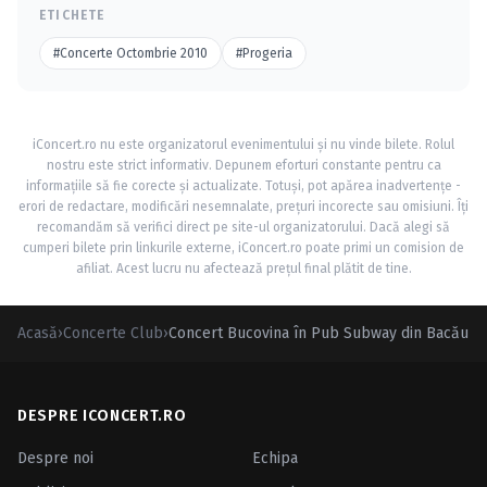
ETICHETE
#Concerte Octombrie 2010
#Progeria
iConcert.ro nu este organizatorul evenimentului și nu vinde bilete. Rolul
nostru este strict informativ. Depunem eforturi constante pentru ca
informațiile să fie corecte și actualizate. Totuși, pot apărea inadvertențe -
erori de redactare, modificări nesemnalate, prețuri incorecte sau omisiuni. Îți
recomandăm să verifici direct pe site-ul organizatorului. Dacă alegi să
cumperi bilete prin linkurile externe, iConcert.ro poate primi un comision de
afiliat. Acest lucru nu afectează prețul final plătit de tine.
Acasă
›
Concerte Club
›
Concert Bucovina în Pub Subway din Bacău
DESPRE ICONCERT.RO
Despre noi
Echipa