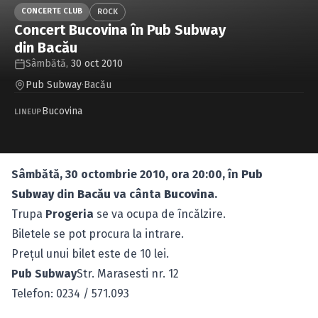
Caută în site...
CONCERTE CLUB
ROCK
Concert Bucovina în Pub Subway
din Bacău
Sâmbătă,
30 oct 2010
Pub Subway
·
Bacău
Bucovina
LINEUP
Sâmbătă, 30 octombrie 2010, ora 20:00, în
Pub
Subway
din
Bacău
va cânta
Bucovina
.
Trupa
Progeria
se va ocupa de încălzire.
Biletele se pot procura la intrare.
Preţul unui bilet este de 10 lei.
Pub Subway
Str. Marasesti nr. 12
Telefon: 0234 / 571.093