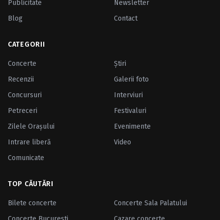
Publicitate
Newsletter
Blog
Contact
CATEGORII
Concerte
Ştiri
Recenzii
Galerii foto
Concursuri
Interviuri
Petreceri
Festivaluri
Zilele Oraşului
Evenimente
Intrare liberă
Video
Comunicate
TOP CĂUTĂRI
Bilete concerte
Concerte Sala Palatului
Concerte Bucuresti
Cazare concerte