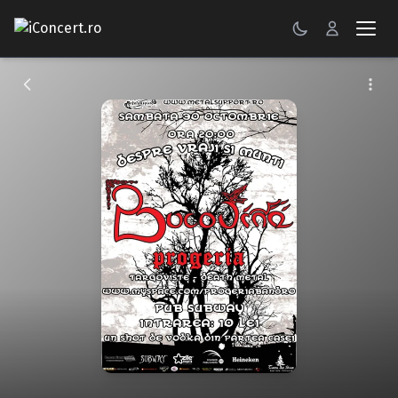
CONCERTE
FESTIVALURI
PETRECERI
ŞTIRI
RECENZII
GALERII FOTO
BILETE
Autentificare