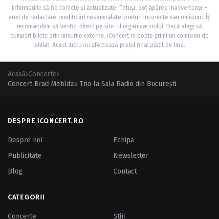
informațiile să fie corecte și actualizate. Totuși, pot apărea inadvertențe -
erori de redactare, modificări nesemnalate, prețuri incorecte sau omisiuni. Îți
recomandăm să verifici direct pe site-ul organizatorului. Dacă alegi să
cumperi bilete prin linkurile externe, iConcert.ro poate primi un comision de
afiliat. Acest lucru nu afectează prețul final plătit de tine.
Acasă
›
Concerte
›
Concert Brad Mehldau Trio la Sala Radio din Bucureşti
DESPRE ICONCERT.RO
Despre noi
Echipa
Publicitate
Newsletter
Blog
Contact
CATEGORII
Concerte
Ştiri