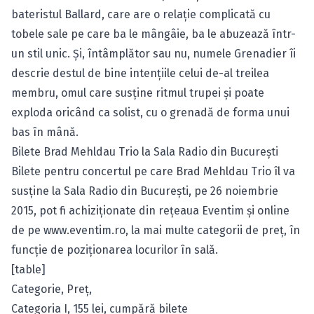
bateristul Ballard, care are o relaţie complicată cu
tobele sale pe care ba le mângâie, ba le abuzează într-
un stil unic. Şi, întâmplător sau nu, numele Grenadier îi
descrie destul de bine intenţiile celui de-al treilea
membru, omul care susţine ritmul trupei şi poate
exploda oricând ca solist, cu o grenadă de forma unui
bas în mână.
Bilete Brad Mehldau Trio la Sala Radio din Bucureşti
Bilete pentru concertul pe care Brad Mehldau Trio îl va
susţine la Sala Radio din Bucureşti, pe 26 noiembrie
2015, pot fi achiziţionate din reţeaua Eventim şi online
de pe
www.eventim.ro
, la mai multe categorii de preţ, în
funcţie de poziţionarea locurilor în sală.
[table]
Categorie, Preţ,
Categoria I, 155 lei,
cumpără bilete