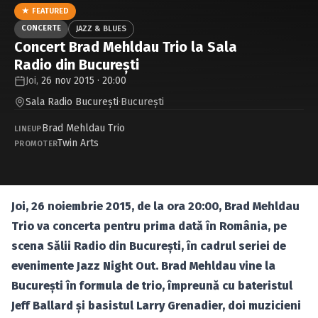
Caută în site...
★ FEATURED
CONCERTE
JAZZ & BLUES
Concert Brad Mehldau Trio la Sala
Radio din Bucureşti
Joi,
26 nov 2015 · 20:00
Sala Radio Bucureşti
·
Bucureşti
Brad Mehldau Trio
LINEUP
Twin Arts
PROMOTER
Joi, 26 noiembrie 2015, de la ora 20:00, Brad Mehldau
Trio va concerta pentru prima dată în România, pe
scena Sălii Radio din Bucureşti, în cadrul seriei de
evenimente Jazz Night Out. Brad Mehldau vine la
Bucureşti în formula de trio, împreună cu bateristul
Jeff Ballard şi basistul Larry Grenadier, doi muzicieni