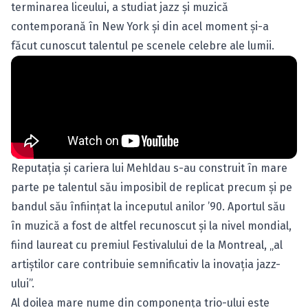
terminarea liceului, a studiat jazz şi muzică
contemporană în New York şi din acel moment şi-a
făcut cunoscut talentul pe scenele celebre ale lumii.
Reputaţia şi cariera lui Mehldau s-au construit în mare
parte pe talentul său imposibil de replicat precum şi pe
bandul său înfiinţat la inceputul anilor ’90. Aportul său
în muzică a fost de altfel recunoscut şi la nivel mondial,
fiind laureat cu premiul Festivalului de la Montreal, „al
artiştilor care contribuie semnificativ la inovaţia jazz-
ului”.
Al doilea mare nume din componenţa trio-ului este