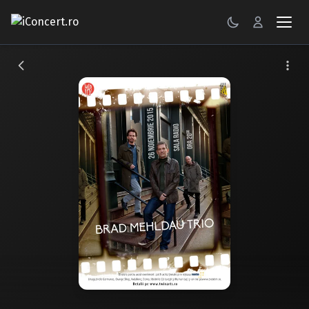
CONCERTE
FESTIVALURI
PETRECERI
ŞTIRI
RECENZII
GALERII FOTO
BILETE
Autentificare