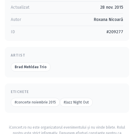
Actualizat
28 nov. 2015
Autor
Roxana Nicoară
ID
#209277
ARTIST
Brad Mehldau Trio
ETICHETE
#concerte noiembrie 2015
#Jazz Night Out
iConcert.ro nu este organizatorul evenimentului și nu vinde bilete. Rolul
nostru este strict informativ. Depunem eforturi constante pentru ca