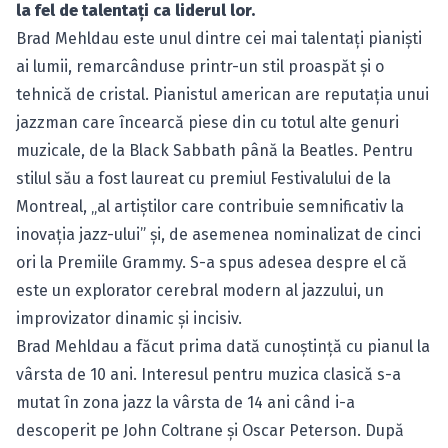
la fel de talentaţi ca liderul lor.
Brad Mehldau este unul dintre cei mai talentaţi pianişti
ai lumii, remarcânduse printr-un stil proaspăt şi o
tehnică de cristal. Pianistul american are reputaţia unui
jazzman care încearcă piese din cu totul alte genuri
muzicale, de la Black Sabbath până la Beatles. Pentru
stilul său a fost laureat cu premiul Festivalului de la
Montreal, „al artiştilor care contribuie semnificativ la
inovația jazz-ului” şi, de asemenea nominalizat de cinci
ori la Premiile Grammy. S-a spus adesea despre el că
este un explorator cerebral modern al jazzului, un
improvizator dinamic şi incisiv.
Brad Mehldau a făcut prima dată cunoştinţă cu pianul la
vârsta de 10 ani. Interesul pentru muzica clasică s-a
mutat în zona jazz la vârsta de 14 ani când i-a
descoperit pe John Coltrane şi Oscar Peterson. După