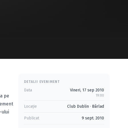
DETALII EVENIMENT
Data
Vineri, 17 sep 2010
na pe
19:00
agement
Locație
Club Dublin
·
Bârlad
-ului
Publicat
9 sept. 2010