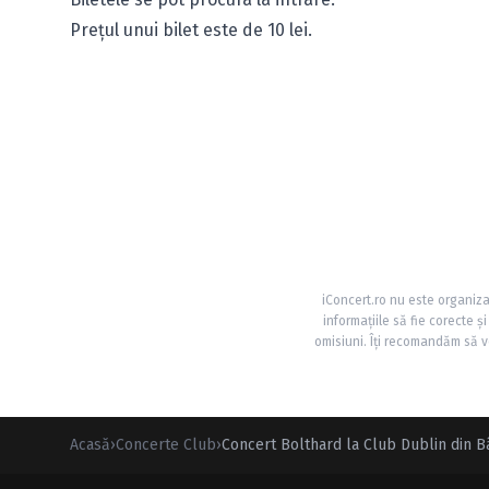
Preţul unui bilet este de 10 lei.
iConcert.ro nu este organiza
informațiile să fie corecte 
omisiuni. Îți recomandăm să ve
Acasă
›
Concerte Club
›
Concert Bolthard la Club Dublin din B