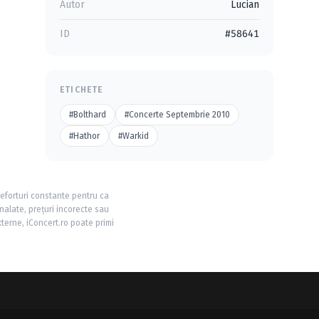
Autor
Lucian
ID
#58641
ETICHETE
#Bolthard
#Concerte Septembrie 2010
#Hathor
#Warkid
 eforturi constante pentru ca
nalate, prețuri incorecte sau
xterne, iConcert.ro poate primi