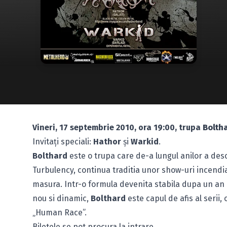
Vineri, 17 septembrie 2010, ora 19:00, trupa
Bolth
Invitaţi speciali:
Hathor
şi
Warkid
.
Bolthard
este o trupa care de-a lungul anilor a des
Turbulency, continua traditia unor show-uri incendia
masura. Intr-o formula devenita stabila dupa un an 
nou si dinamic,
Bolthard
este capul de afis al serii,
„Human Race”.
Biletele se pot procura la intrare.