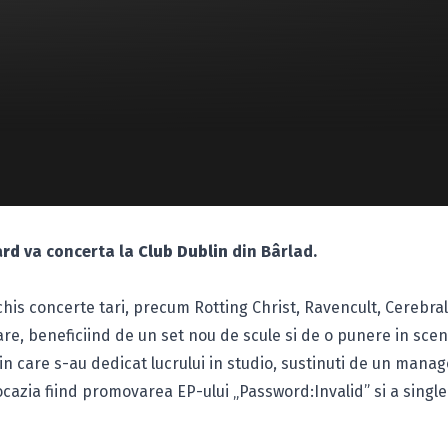
ard
va concerta la
Club Dublin
din Bârlad.
chis concerte tari, precum Rotting Christ, Ravencult, Cerebral
re, beneficiind de un set nou de scule si de o punere in sce
in care s-au dedicat lucrului in studio, sustinuti de un man
 ocazia fiind promovarea EP-ului „Password:Invalid” si a single