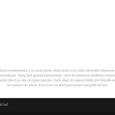
torul evenimentului și nu vinde bilete. Rolul nostru este strict informativ. Depunem
și actualizate. Totuși, pot apărea inadvertențe - erori de redactare, modificări nesem
rifici direct pe site-ul organizatorului. Dacă alegi să cumperi bilete prin linkurile e
un comision de afiliat. Acest lucru nu afectează prețul final plătit de tine.
ârlad