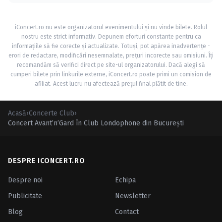
iConcert.ro nu este organizatorul evenimentului și nu vinde bilete. Rolul
nostru este strict informativ. Depunem eforturi constante pentru ca
informațiile să fie corecte și actualizate. Totuși, pot apărea inadvertențe -
erori de redactare, modificări nesemnalate, prețuri incorecte sau omisiuni. Îți
recomandăm să verifici direct pe site-ul organizatorului. Dacă alegi să
cumperi bilete prin linkurile externe, iConcert.ro poate primi un comision de
afiliat. Acest lucru nu afectează prețul final plătit de tine.
Acasă
›
Concerte Club
›
Concert Avant’n’Gard în Club Londophone din Bucureşti
DESPRE ICONCERT.RO
Despre noi
Echipa
Publicitate
Newsletter
Blog
Contact