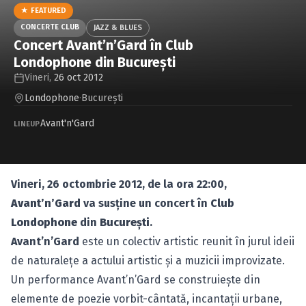
Caută în site...
★ FEATURED
CONCERTE CLUB
JAZZ & BLUES
Concert Avant’n’Gard în Club
Londophone din Bucureşti
Vineri,
26 oct 2012
Londophone
·
Bucureşti
Avant'n'Gard
LINEUP
Vineri, 26 octombrie 2012, de la ora 22:00,
Avant’n’Gard
va susţine un concert în
Club
Londophone
din
Bucureşti
.
Avant’n’Gard
este un colectiv artistic reunit în jurul ideii
de naturaleţe a actului artistic şi a muzicii improvizate.
Un performance Avant’n’Gard se construieşte din
elemente de poezie vorbit-cântată, incantaţii urbane,