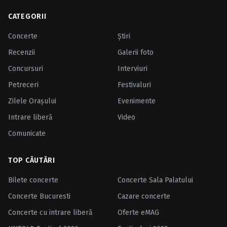
CATEGORII
Concerte
Ştiri
Recenzii
Galerii foto
Concursuri
Interviuri
Petreceri
Festivaluri
Zilele Oraşului
Evenimente
Intrare liberă
Video
Comunicate
TOP CĂUTĂRI
Bilete concerte
Concerte Sala Palatului
Concerte Bucuresti
Cazare concerte
Concerte cu intrare liberă
Oferte eMAG