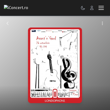
CONCERTE
FESTIVALURI
PETRECERI
ŞTIRI
RECENZII
GALERII FOTO
BILETE
Autentificare