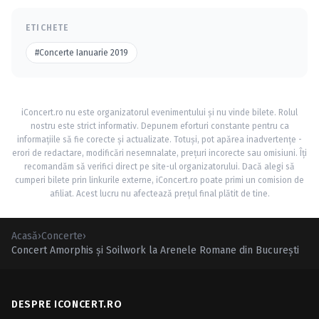
ETICHETE
#Concerte Ianuarie 2019
iConcert.ro nu este organizatorul evenimentului și nu vinde bilete. Rolul
nostru este strict informativ. Depunem eforturi constante pentru ca
informațiile să fie corecte și actualizate. Totuși, pot apărea inadvertențe -
erori de redactare, modificări nesemnalate, prețuri incorecte sau omisiuni. Îți
recomandăm să verifici direct pe site-ul organizatorului. Dacă alegi să
cumperi bilete prin linkurile externe, iConcert.ro poate primi un comision de
afiliat. Acest lucru nu afectează prețul final plătit de tine.
Acasă
›
Concerte
›
Concert Amorphis şi Soilwork la Arenele Romane din Bucureşti
DESPRE ICONCERT.RO