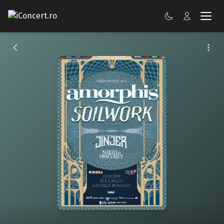
CONCERTE
FESTIVALURI
PETRECERI
ŞTIRI
RECENZII
GALERII FOTO
BILETE
Autentificare