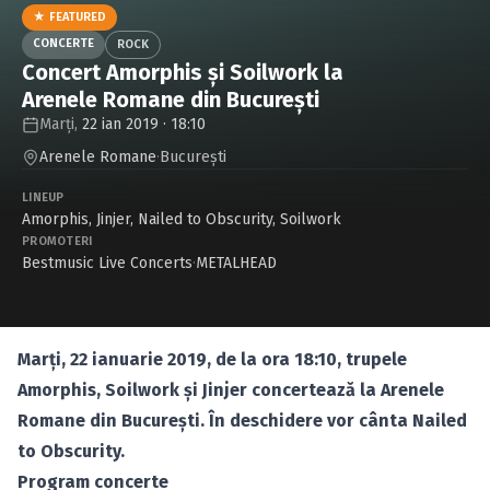
Caută în site...
★ FEATURED
CONCERTE
ROCK
Concert Amorphis şi Soilwork la
Arenele Romane din Bucureşti
Marți,
22 ian 2019 · 18:10
Arenele Romane
·
Bucureşti
LINEUP
Amorphis
,
Jinjer
,
Nailed to Obscurity
,
Soilwork
PROMOTERI
Bestmusic Live Concerts
·
METALHEAD
Marţi, 22 ianuarie 2019, de la ora 18:10, trupele
Amorphis, Soilwork şi Jinjer concertează la Arenele
Romane din Bucureşti. În deschidere vor cânta Nailed
to Obscurity.
Program concerte