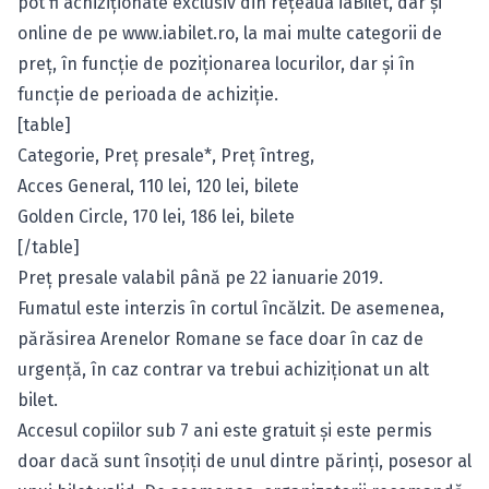
pot fi achiziţionate exclusiv din reţeaua iaBilet, dar şi
online de pe
www.iabilet.ro
, la mai multe categorii de
preţ, în funcţie de poziţionarea locurilor, dar şi în
funcţie de perioada de achiziţie.
[table]
Categorie, Preţ presale*, Preţ întreg,
Acces General, 110 lei, 120 lei,
bilete
Golden Circle, 170 lei, 186 lei,
bilete
[/table]
Preţ presale valabil până pe 22 ianuarie 2019.
Fumatul este interzis în cortul încălzit. De asemenea,
părăsirea Arenelor Romane se face doar în caz de
urgenţă, în caz contrar va trebui achiziţionat un alt
bilet.
Accesul copiilor sub 7 ani este gratuit şi este permis
doar dacă sunt însoţiţi de unul dintre părinţi, posesor al