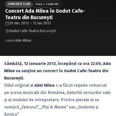
Caută în site...
CONCERTE CLUB
FOLK / COUNTRY
Concert Ada Milea în Godot Cafe-
Teatru din Bucureşti
29 dec 2012 – 12 ian 2013
Godot Cafe-Teatru
·
Bucureşti
Ada Milea
LINEUP
Sâmbătă, 12 ianuarie 2013, începând cu ora 22:00,
Ada
Milea
va susţine un concert în
Godot Cafe-Teatru
din
Bucureşti
.
Stilul original al
Adei Milea
s-a făcut repede remarcat
pe scena muzicală din România, datorită versurilor sale
şi al modului de intrepretare. Printre piesele ei se
numără
„Femurul”
,
„Plai & Manea”
sau
„Greierele şi
furnica”
.