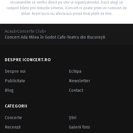
recomandăm să verifici direct pe site-ul organizatorului. Dacă alegi să
cumperi bilete prin linkurile externe, iConcert.ro poate primi un comision de
afiliat. Acest lucru nu afectează prețul final plătit de tine.
Acasă
›
Concerte Club
›
Concert Ada Milea în Godot Cafe-Teatru din Bucureşti
DESPRE ICONCERT.RO
Despre noi
Echipa
Publicitate
Newsletter
Blog
Contact
CATEGORII
Concerte
Ştiri
Recenzii
Galerii foto