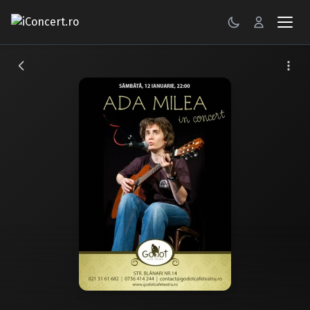
CONCERTE
FESTIVALURI
PETRECERI
ŞTIRI
RECENZII
GALERII FOTO
BILETE
Autentificare