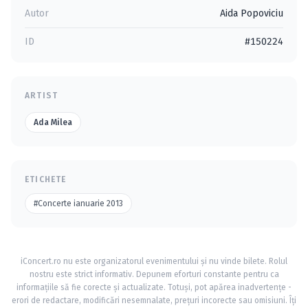
Autor
Aida Popoviciu
ID
#150224
ARTIST
Ada Milea
ETICHETE
#Concerte ianuarie 2013
iConcert.ro nu este organizatorul evenimentului și nu vinde bilete. Rolul
nostru este strict informativ. Depunem eforturi constante pentru ca
informațiile să fie corecte și actualizate. Totuși, pot apărea inadvertențe -
erori de redactare, modificări nesemnalate, prețuri incorecte sau omisiuni. Îți