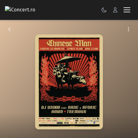
CONCERTE
FESTIVALURI
PETRECERI
ŞTIRI
RECENZII
GALERII FOTO
BILETE
Autentificare