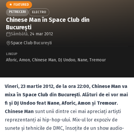
Caută în site...
★ FEATURED
PETRECERI
ELECTRO
Chinese Man în Space Club din
Bucureşti
Sâmbătă,
24 mar 2012
Space Club
·
Bucureşti
LINEUP
Aforic
,
Amon
,
Chinese Man
,
DJ Undoo
,
Nane
,
Tremour
Vineri, 23 martie 2012, de la ora 22:00,
Chinese Man
va
mixa în
Space Club
din
Bucureşti
. Alături de ei vor mai
fi şi
DJ Undoo
feat
Nane
,
Aforic
,
Amon
şi
Tremour
.
Chinese Man
sunt unii dintre cei mai apreciaţi artişti
reprezentanţi ai hip-hop-ului. Mix-ul lor expoziv de
sunete şi tehnicile de DMC, însoţite de un show audio-