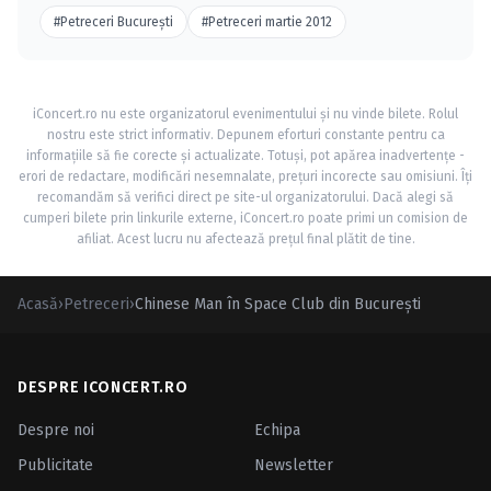
#Petreceri Bucureşti
#Petreceri martie 2012
iConcert.ro nu este organizatorul evenimentului și nu vinde bilete. Rolul
nostru este strict informativ. Depunem eforturi constante pentru ca
informațiile să fie corecte și actualizate. Totuși, pot apărea inadvertențe -
erori de redactare, modificări nesemnalate, prețuri incorecte sau omisiuni. Îți
recomandăm să verifici direct pe site-ul organizatorului. Dacă alegi să
cumperi bilete prin linkurile externe, iConcert.ro poate primi un comision de
afiliat. Acest lucru nu afectează prețul final plătit de tine.
Acasă
›
Petreceri
›
Chinese Man în Space Club din Bucureşti
DESPRE ICONCERT.RO
Despre noi
Echipa
Publicitate
Newsletter