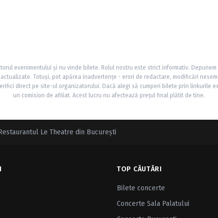
torul evenimentului și nu vinde bilete. Rolul nostru este strict informativ. Depunem
și actualizate. Totuși, pot apărea inadvertențe - erori de redactare, modificări nesem
rifici direct pe site-ul organizatorului. Dacă alegi să cumperi bilete prin linkurile e
un comision de afiliat. Acest lucru nu afectează prețul final plătit de tine.
Restaurantul Le Theatre din Bucureşti
I
TOP CĂUTĂRI
Bilete concerte
Concerte Sala Palatului