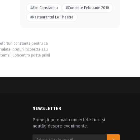
#Alin Constantiu
#Concerte Februarie 2010
#Restaurantul Le Theatre
 eforturi constante pentru ca
nalate, prețuri incorecte sau
xterne, iConcert.ro poate primi
NEWSLETTER
Primești pe email concertele lunii și
noutăți despre evenimente.