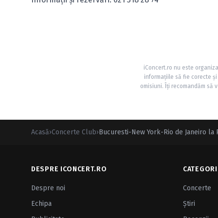
iConcert.ro nu este organiza
informațiile să fie corecte 
omisiuni. Îți recomandăm să ve
Acasă
›
Concerte Club
›
Bucuresti-New York-Rio de Janeiro la 
DESPRE ICONCERT.RO
CATEGORI
Despre noi
Concerte
Echipa
Ştiri