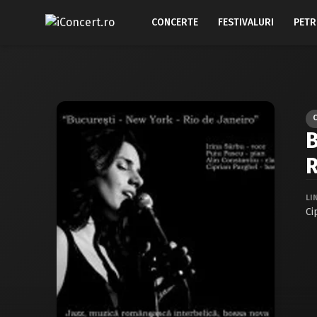
CONCERTE
FESTIVALURI
PETR
B
R
LI
Ci