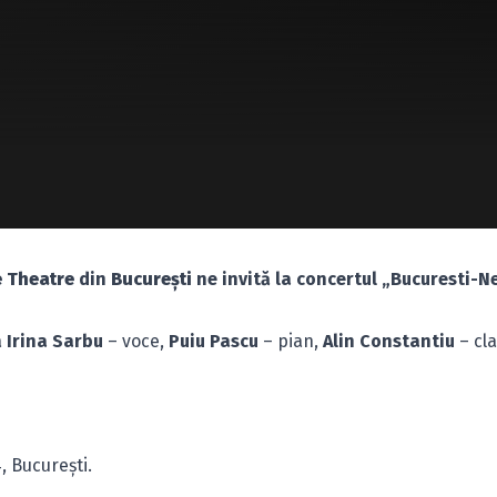
e Theatre
din
Bucureşti
ne invită la concertul „Bucuresti-N
a
Irina Sarbu
– voce,
Puiu Pascu
– pian,
Alin Constantiu
– cla
, Bucureşti.