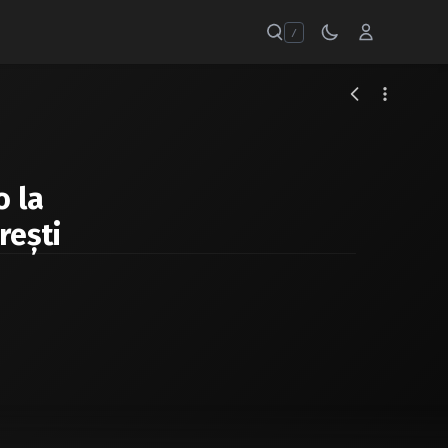
/
o la
reşti