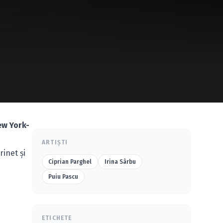
ew York-
ARTIȘTI
rinet şi
Ciprian Parghel
Irina Sârbu
Puiu Pascu
ETICHETE