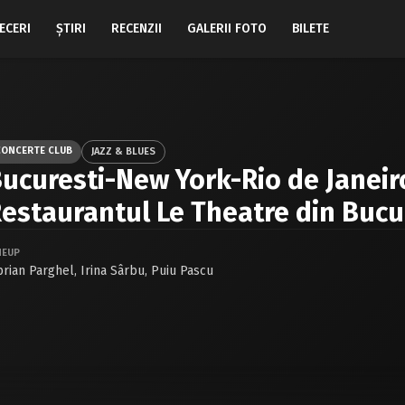
ECERI
ŞTIRI
RECENZII
GALERII FOTO
BILETE
CONCERTE CLUB
JAZZ & BLUES
ucuresti-New York-Rio de Janeir
estaurantul Le Theatre din Bucu
NEUP
prian Parghel
,
Irina Sârbu
,
Puiu Pascu