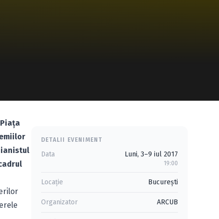
 Piaţa
emiilor
DETALII EVENIMENT
ianistul
Data
Luni, 3–9 iul 2017
cadrul
19:00
Locație
Bucureşti
rilor
Organizator
ARCUB
nerele