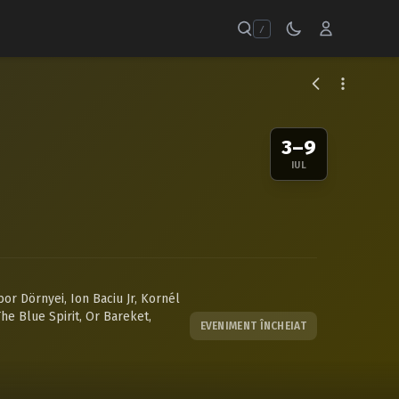
/
3–9
IUL
bor Dörnyei
,
Ion Baciu Jr
,
Kornél
he Blue Spirit
,
Or Bareket
,
EVENIMENT ÎNCHEIAT