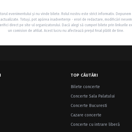
torul evenimentului și nu vinde bilete. Rolul nostru este strict informativ. Depunem
și actualizate. Totuși, pot apărea inadvertențe - erori de redactare, modificări nesem
rifici direct pe site-ul organizatorului. Dacă alegi să cumperi bilete prin linkurile e
un comision de afiliat. Acest lucru nu afectează prețul final plătit de tine.
I
TOP CĂUTĂRI
Bilete concerte
Concerte Sala Palatului
Concerte Bucuresti
Cazare concerte
Concerte cu intrare liberă