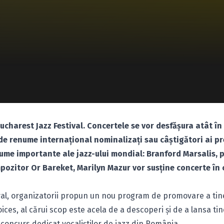
Bucharest Jazz Festival. Concertele se vor desfăşura atât în
 de renume internaţional nominalizaţi sau câştigători ai pr
nume importante ale jazz-ului mondial: Branford Marsalis, p
ompozitor Or Bareket, Marilyn Mazur vor susţine concerte în 
val, organizatorii propun un nou program de promovare a tine
oices, al cărui scop este acela de a descoperi şi de a lansa ti
 concurs dedicat vocaliştilor de jazz din România.