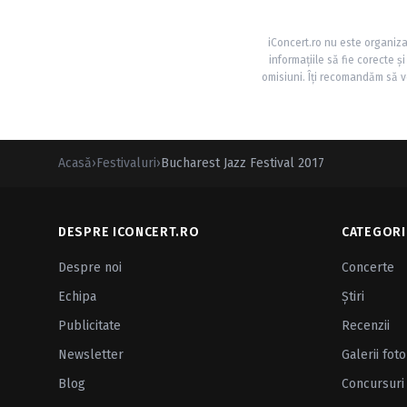
iConcert.ro nu este organiza
informațiile să fie corecte 
omisiuni. Îți recomandăm să ve
Acasă
›
Festivaluri
›
Bucharest Jazz Festival 2017
DESPRE ICONCERT.RO
CATEGORI
Despre noi
Concerte
Echipa
Ştiri
Publicitate
Recenzii
Newsletter
Galerii foto
Blog
Concursuri