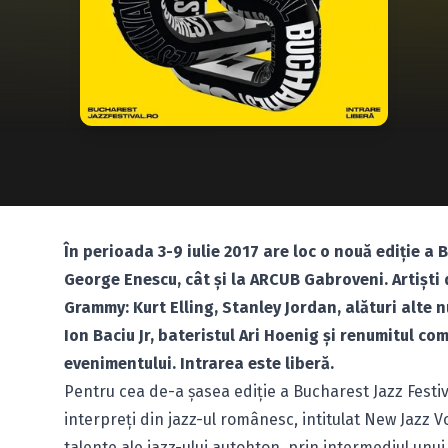
În perioada 3-9 iulie 2017 are loc o nouă ediţie a 
George Enescu, cât şi la ARCUB Gabroveni. Artişti
Grammy: Kurt Elling, Stanley Jordan, alături alte 
Ion Baciu Jr, bateristul Ari Hoenig și renumitul c
evenimentului. Intrarea este liberă.
Pentru cea de-a şasea ediţie a Bucharest Jazz Festi
interpreţi din jazz-ul românesc, intitulat New Jazz V
talente ale jazz-ului autohton, prin intermediul unui