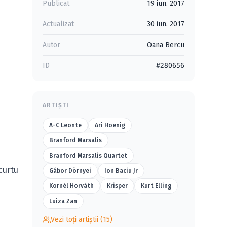
Publicat
19 iun. 2017
Actualizat
30 iun. 2017
Autor
Oana Bercu
ID
#280656
ARTIȘTI
A-C Leonte
Ari Hoenig
Branford Marsalis
Branford Marsalis Quartet
curtu
Gábor Dörnyei
Ion Baciu Jr
Kornél Horváth
Krisper
Kurt Elling
Luiza Zan
Vezi toți artiștii (15)