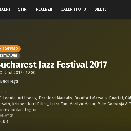
ECERI
ŞTIRI
RECENZII
GALERII FOTO
BILETE
★ FEATURED
ESTIVALURI
ucharest Jazz Festival 2017
3–9 iul 2017 · 19:00
Bucureşti
NEUP
C Leonte
,
Ari Hoenig
,
Branford Marsalis
,
Branford Marsalis Quartet
,
Gá
rváth
,
Krisper
,
Kurt Elling
,
Luiza Zan
,
Marilyn Mazur
,
Mike Godoroja & T
anley Jordan
,
Trigon
OMOTER
RCUB