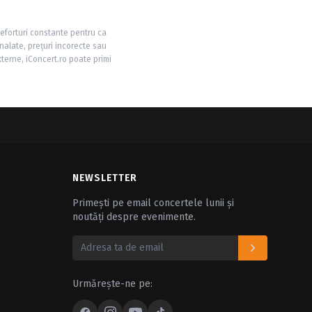
 eforturi constante pentru ca
nalate, prețuri incorecte sau
xterne, iConcert.ro poate primi
NEWSLETTER
Primești pe email concertele lunii și
noutăți despre evenimente.
Urmărește-ne pe: