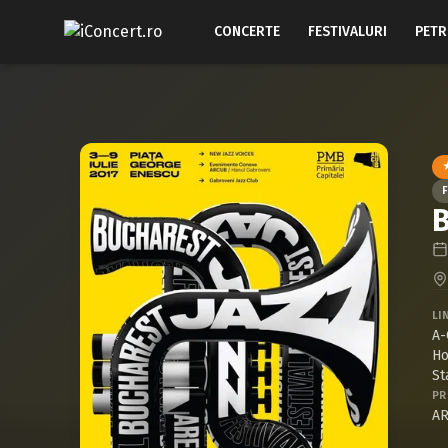
CONCERTE
FESTIVALURI
PETR
F
B
LI
A-
Ho
St
PR
A