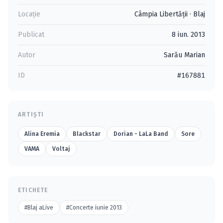
Locație
Câmpia Libertăţii
·
Blaj
Publicat
8 iun. 2013
Autor
Sarău Marian
ID
#167881
ARTIȘTI
Alina Eremia
Blackstar
Dorian - LaLa Band
Sore
VAMA
Voltaj
ETICHETE
#Blaj aLive
#Concerte iunie 2013