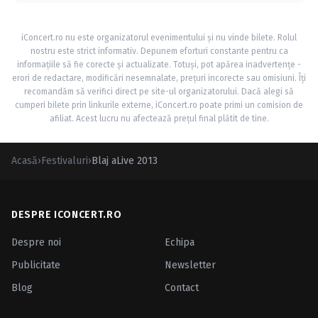
iConcert.ro nu este organizatorul evenimentului și nu vinde bilete. Rolul
nostru este strict informativ. Depunem eforturi constante pentru ca
informațiile să fie corecte și actualizate. Totuși, pot apărea inadvertențe -
erori de redactare, modificări nesemnalate, prețuri incorecte sau omisiuni. Îți
recomandăm să verifici direct pe site-ul organizatorului. Dacă alegi să
cumperi bilete prin linkurile externe, iConcert.ro poate primi un comision de
afiliat. Acest lucru nu afectează prețul final plătit de tine.
Acasă
›
Festivaluri
›
Blaj aLive 2013
DESPRE ICONCERT.RO
Despre noi
Echipa
Publicitate
Newsletter
Blog
Contact