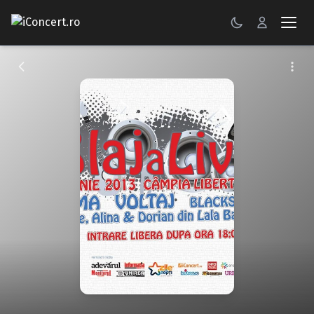
CONCERTE
FESTIVALURI
PETRECERI
ŞTIRI
RECENZII
GALERII FOTO
BILETE
Autentificare