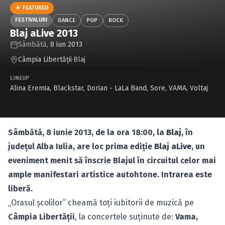
Caută în site...
★ FEATURED
FESTIVALURI
DANCE
POP
ROCK
Blaj aLive 2013
Sâmbătă,
8 iun 2013
Câmpia Libertăţii
·
Blaj
LINEUP
Alina Eremia
,
Blackstar
,
Dorian - LaLa Band
,
Sore
,
VAMA
,
Voltaj
Sâmbătă, 8 iunie 2013, de la ora 18:00, la
Blaj
, în
judeţul Alba Iulia, are loc prima ediţie
Blaj aLive
, un
eveniment menit să înscrie Blajul în circuitul celor mai
ample manifestari artistice autohtone. Intrarea este
liberă.
„Orasul şcolilor” cheamă toţi iubitorii de muzică pe
Câmpia Libertăţii
, la concertele suţinute de:
Vama,