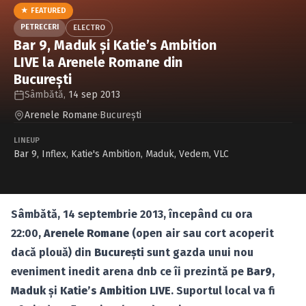
Caută în site...
★ FEATURED
PETRECERI
ELECTRO
Bar 9, Maduk şi Katie’s Ambition
LIVE la Arenele Romane din
Bucureşti
Sâmbătă,
14 sep 2013
Arenele Romane
·
Bucureşti
LINEUP
Bar 9
,
Inflex
,
Katie's Ambition
,
Maduk
,
Vedem
,
VLC
Sâmbătă, 14 septembrie 2013, începând cu ora
22:00,
Arenele Romane
(open air sau cort acoperit
dacă plouă) din
Bucureşti
sunt gazda unui nou
eveniment inedit arena dnb ce îi prezintă pe
Bar9,
Maduk
şi
Katie’s Ambition LIVE
. Suportul local va fi