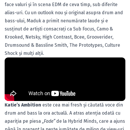
face valuri şi în scena EDM de ceva timp, sub diferite
alias-uri. Cu un outlook nou şi original asupra drum and
bass-ului, Maduk a primit nenumărate laude şi e
susţinut de artişti consacraţi ca Sub Focus, Camo &
Krooked, Netsky, High Contrast, Bcee, Grooverider,
Drumsound & Bassline Smith, The Prototypes, Culture
Shock şi mulţi alţii.
Katie’s Ambition
este cea mai fresh şi căutată voce din
drum and bass la ora actuală. A atras atenţia odată cu
apariţia pe piesa
„Fade”
de la Hybrid Minds, care a ajuns
până în prezent la peste jumătate de milion de view-uri