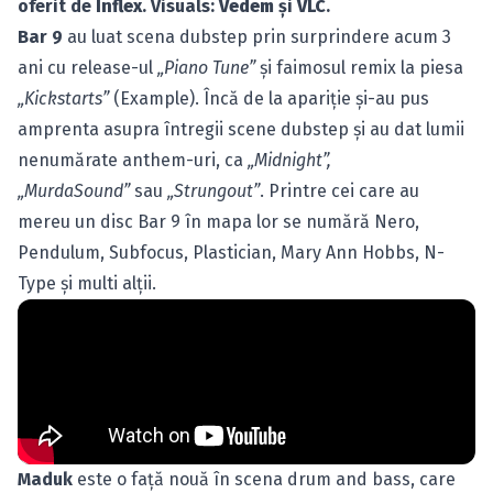
oferit de
Inflex
. Visuals:
Vedem
şi
VLC
.
Bar 9
au luat scena dubstep prin surprindere acum 3
ani cu release-ul
„Piano Tune”
şi faimosul remix la piesa
„Kickstarts”
(Example). Încă de la apariţie şi-au pus
amprenta asupra întregii scene dubstep şi au dat lumii
nenumărate anthem-uri, ca
„Midnight”,
„MurdaSound”
sau
„Strungout”
. Printre cei care au
mereu un disc Bar 9 în mapa lor se numără Nero,
Pendulum, Subfocus, Plastician, Mary Ann Hobbs, N-
Type şi multi alţii.
Maduk
este o faţă nouă în scena drum and bass, care