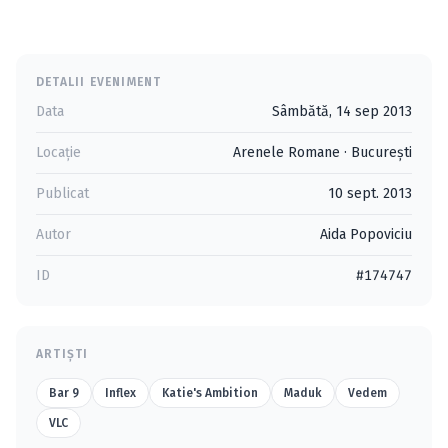
DETALII EVENIMENT
Data
Sâmbătă, 14 sep 2013
Locație
Arenele Romane
·
Bucureşti
Publicat
10 sept. 2013
Autor
Aida Popoviciu
ID
#174747
ARTIȘTI
Bar 9
Inflex
Katie's Ambition
Maduk
Vedem
VLC