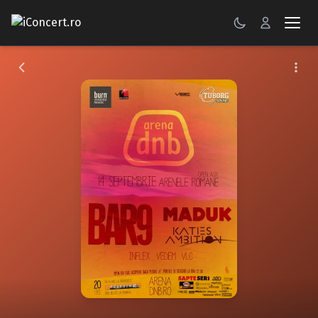
CONCERTE
FESTIVALURI
PETRECERI
ŞTIRI
RECENZII
GALERII FOTO
BILETE
Autentificare