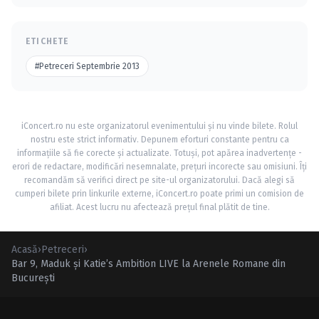
ETICHETE
#Petreceri Septembrie 2013
iConcert.ro nu este organizatorul evenimentului și nu vinde bilete. Rolul
nostru este strict informativ. Depunem eforturi constante pentru ca
informațiile să fie corecte și actualizate. Totuși, pot apărea inadvertențe -
erori de redactare, modificări nesemnalate, prețuri incorecte sau omisiuni. Îți
recomandăm să verifici direct pe site-ul organizatorului. Dacă alegi să
cumperi bilete prin linkurile externe, iConcert.ro poate primi un comision de
afiliat. Acest lucru nu afectează prețul final plătit de tine.
Acasă
›
Petreceri
›
Bar 9, Maduk şi Katie’s Ambition LIVE la Arenele Romane din
Bucureşti