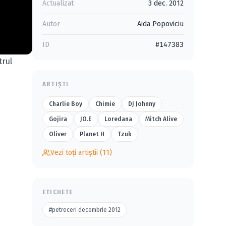
Actualizat
3 dec. 2012
Autor
Aida Popoviciu
ID
#147383
trul
ARTIȘTI
Charlie Boy
Chimie
DJ Johnny
Gojira
JO.E
Loredana
Mitch Alive
Oliver
Planet H
Tzuk
Vezi toți artiștii (11)
ETICHETE
#petreceri decembrie 2012