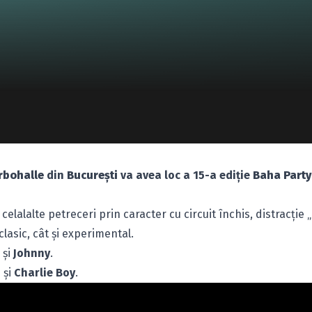
rbohalle
din
Bucureşti
va avea loc a 15-a ediţie
Baha Party
alalte petreceri prin caracter cu circuit închis, distracţie „
clasic, cât şi experimental.
şi
Johnny
.
$
şi
Charlie Boy
.