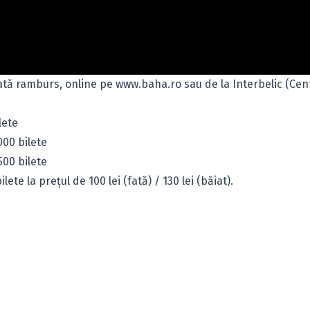
plată ramburs, online pe www.baha.ro sau de la Interbelic (Cen
lete
000 bilete
500 bilete
lete la preţul de 100 lei (fată) / 130 lei (băiat).