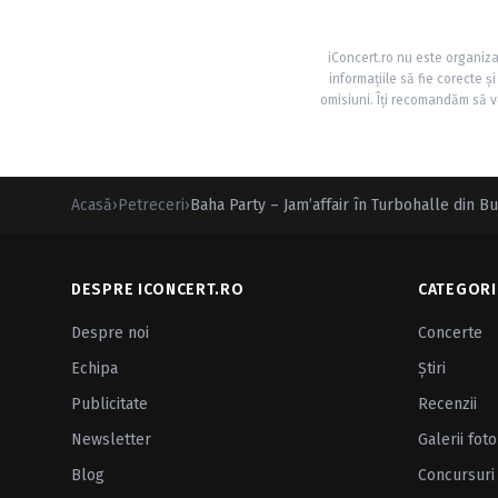
iConcert.ro nu este organiza
informațiile să fie corecte 
omisiuni. Îți recomandăm să ve
Acasă
›
Petreceri
›
Baha Party – Jam’affair în Turbohalle din Bu
DESPRE ICONCERT.RO
CATEGORI
Despre noi
Concerte
Echipa
Ştiri
Publicitate
Recenzii
Newsletter
Galerii foto
Blog
Concursuri