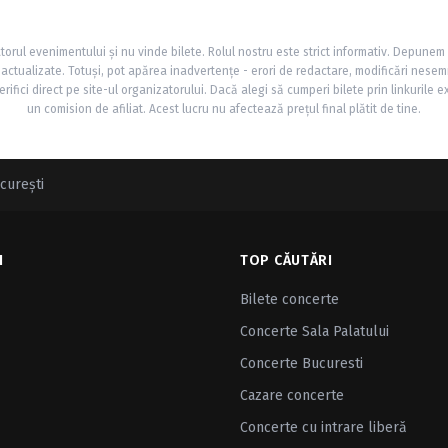
torul evenimentului și nu vinde bilete. Rolul nostru este strict informativ. Depunem
și actualizate. Totuși, pot apărea inadvertențe - erori de redactare, modificări nesem
rifici direct pe site-ul organizatorului. Dacă alegi să cumperi bilete prin linkurile e
un comision de afiliat. Acest lucru nu afectează prețul final plătit de tine.
cureşti
I
TOP CĂUTĂRI
Bilete concerte
Concerte Sala Palatului
Concerte Bucuresti
Cazare concerte
Concerte cu intrare liberă