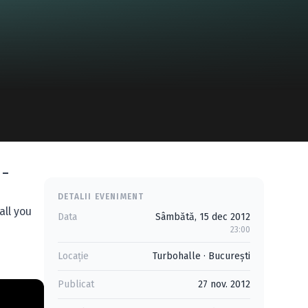
 –
DETALII EVENIMENT
all you
Data
Sâmbătă, 15 dec 2012
23:00
Locație
Turbohalle
·
Bucureşti
Publicat
27 nov. 2012