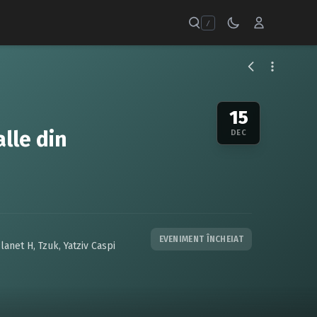
/
15
lle din
DEC
EVENIMENT ÎNCHEIAT
lanet H
,
Tzuk
,
Yatziv Caspi