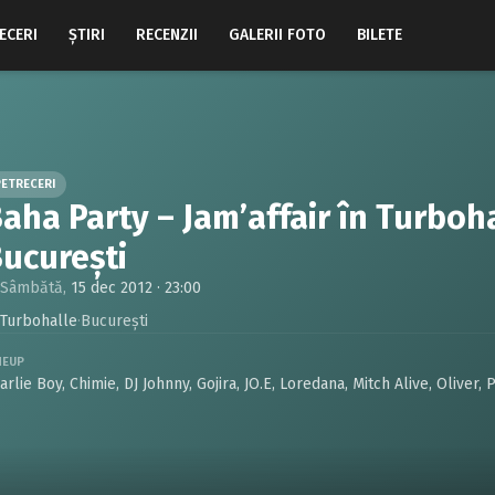
ECERI
ŞTIRI
RECENZII
GALERII FOTO
BILETE
PETRECERI
aha Party – Jam’affair în Turboha
ucureşti
Sâmbătă,
15 dec 2012 · 23:00
Turbohalle
·
Bucureşti
NEUP
arlie Boy
,
Chimie
,
DJ Johnny
,
Gojira
,
JO.E
,
Loredana
,
Mitch Alive
,
Oliver
,
P