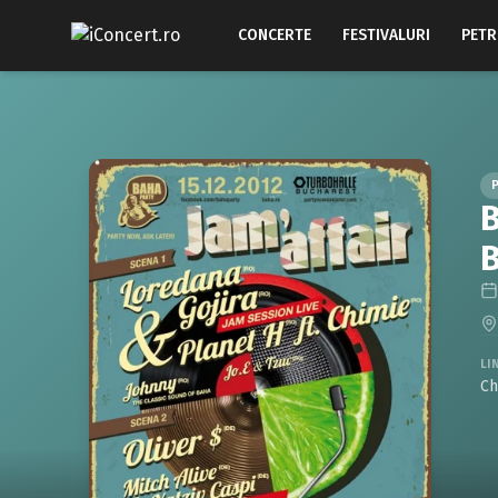
CONCERTE
FESTIVALURI
PETR
B
B
LI
Ch