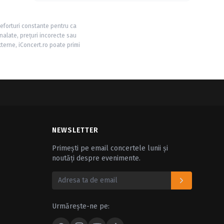
 eforturi constante pentru ca
nalate, prețuri incorecte sau
xterne, iConcert.ro poate primi
NEWSLETTER
Primești pe email concertele lunii și
noutăți despre evenimente.
Urmărește-ne pe: