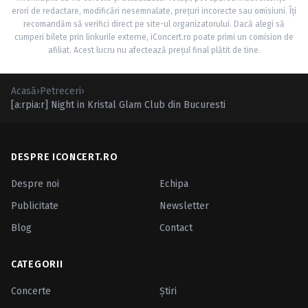
erori de redactare, modificări nesemnalate, prețuri incorecte sau omisiuni. Îți
recomandăm să verifici direct pe site-ul organizatorului. Dacă alegi să
cumperi bilete prin linkurile externe, iConcert.ro poate primi un comision de
afiliat. Acest lucru nu afectează prețul final plătit de tine.
Acasă
›
Petreceri
›
[a:rpia:r] Night in Kristal Glam Club din Bucuresti
DESPRE ICONCERT.RO
Despre noi
Echipa
Publicitate
Newsletter
Blog
Contact
CATEGORII
Concerte
Ştiri