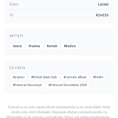
Autor
Lucian
ID
#24016
ARTIȘTI
Gescu
Praslea
Raresh
Rhadoo
ETICHETE
#a:rpia:r
#Kristal Glam Club
#Lansare album
#Pedro
#Petreceri Bucureşti
#Petreceri Decembrie 2009
iConcert.ro nu este organizatorul evenimentului și nu vinde bilete. Rolul
nostru este strict informativ. Depunem eforturi constante pentru ca
informațiile să fie corecte și actualizate. Totuși, pot apărea inadvertențe -