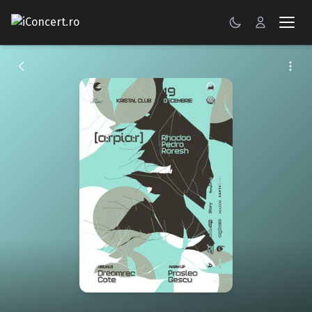
CONCERTE
FESTIVALURI
PETRECERI
ŞTIRI
RECENZII
GALERII FOTO
BILETE
Autentificare