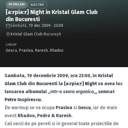
Caută în site...
PETRECERI
ELECTRO
[a:rpia:r] Night in Kristal Glam Club
din Bucuresti
Sâmbătă,
19 dec 2009 · 23:00
Kristal Glam Club
·
Bucureşti
LINEUP
Gescu
,
Praslea
,
Raresh
,
Rhadoo
Sambata, 19 decembrie 2009, ora 23:00, in
Kristal
Glam Club
din
Bucuresti
la
[a:rpia:r] Night
va avea loc
lansarea albumului „
Intr-o seara organica
„, semnat
Petre Inspirescu
.
De warmup se va ocupa
Praslea
si
Gescu
, iar de main
event
Rhadoo, Pedro & Raresh
.
Caii verzi de pe pereti si in general toate proiectiile de