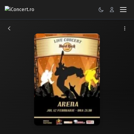
CONCERTE
FESTIVALURI
PETRECERI
ŞTIRI
RECENZII
GALERII FOTO
BILETE
Autentificare