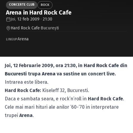
Caută în site...
CONCERTE CLUB
ROCK
Arena in Hard Rock Cafe
Joi,
12 feb 2009 · 21:30
Hard Rock Cafe
·
Bucureşti
Arena
LINEUP
Joi, 12 Februarie 2009, ora 21:30, in
Hard Rock Cafe
din
Bucuresti
trupa
Arena
va sustine un concert live.
Intrarea este libera.
Hard Rock Cafe:
Kiseleff 32, Bucuresti.
Daca e sambata seara, e rock’n’roll in
Hard Rock Cafe
.
Cele mai mari hituri ale anilor ’60-’70 in interpretare
trupei
Arena
.