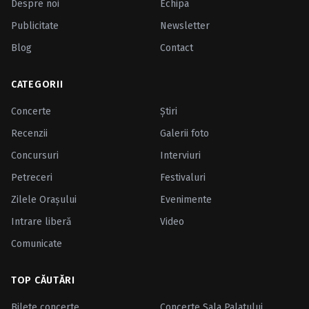
Despre noi
Echipa
Publicitate
Newsletter
Blog
Contact
CATEGORII
Concerte
Ştiri
Recenzii
Galerii foto
Concursuri
Interviuri
Petreceri
Festivaluri
Zilele Oraşului
Evenimente
Intrare liberă
Video
Comunicate
TOP CĂUTĂRI
Bilete concerte
Concerte Sala Palatului