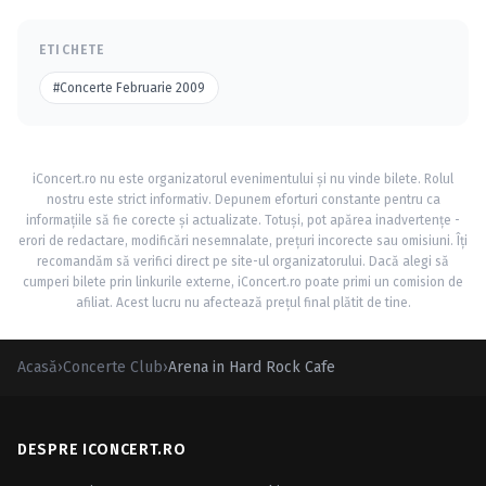
ETICHETE
#Concerte Februarie 2009
iConcert.ro nu este organizatorul evenimentului și nu vinde bilete. Rolul
nostru este strict informativ. Depunem eforturi constante pentru ca
informațiile să fie corecte și actualizate. Totuși, pot apărea inadvertențe -
erori de redactare, modificări nesemnalate, prețuri incorecte sau omisiuni. Îți
recomandăm să verifici direct pe site-ul organizatorului. Dacă alegi să
cumperi bilete prin linkurile externe, iConcert.ro poate primi un comision de
afiliat. Acest lucru nu afectează prețul final plătit de tine.
Acasă
›
Concerte Club
›
Arena in Hard Rock Cafe
DESPRE ICONCERT.RO