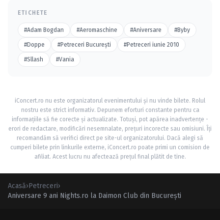
ETICHETE
#Adam Bogdan
#Aeromaschine
#Aniversare
#Byby
#Doppe
#Petreceri Bucureşti
#Petreceri iunie 2010
#Sllash
#Vania
iConcert.ro nu este organizatorul evenimentului și nu vinde bilete. Rolul
nostru este strict informativ. Depunem eforturi constante pentru ca
informațiile să fie corecte și actualizate. Totuși, pot apărea inadvertențe -
erori de redactare, modificări nesemnalate, prețuri incorecte sau omisiuni. Îți
recomandăm să verifici direct pe site-ul organizatorului. Dacă alegi să
cumperi bilete prin linkurile externe, iConcert.ro poate primi un comision de
afiliat. Acest lucru nu afectează prețul final plătit de tine.
Acasă
›
Petreceri
›
Aniversare 9 ani Nights.ro la Daimon Club din Bucureşti