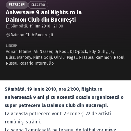
Caută în site...
PETRECERI
ELECTRO
Aniversare 9 ani Nights.ro la
Daimon Club din Bucureşti
Sâmbătă,
19 iun 2010 · 21:00
Daimon Club
·
Bucureşti
LINEUP
Adrian Eftimie
,
Ali Nasser
,
Dj Kool
,
DJ Optick
,
Edy
,
Gully
,
Jay
Bliss
,
Mahony
,
Nima Gorji
,
Oliviu
,
Pagal
,
Praslea
,
Rammon
,
Raoul
Russu
,
Rosario Internullo
Sâmbătă, 19 iunie 2010, ora 21:00,
Nights.ro
aniversează 9 ani şi cu această ocazie organizează o
super petrecere la
Daimon Club
din
Bucureşti
.
La aceasta petrecere vor fi 2 scene și 22 de artiști
români și străini.
La scena 1 amplasată pe terenul de fotbal vor mixa: