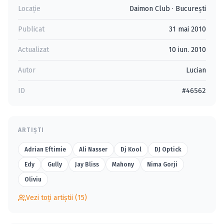
Locație
Daimon Club
·
Bucureşti
Publicat
31 mai 2010
Actualizat
10 iun. 2010
Autor
Lucian
ID
#46562
ARTIȘTI
Adrian Eftimie
Ali Nasser
Dj Kool
DJ Optick
Edy
Gully
Jay Bliss
Mahony
Nima Gorji
Oliviu
Vezi toți artiștii (15)