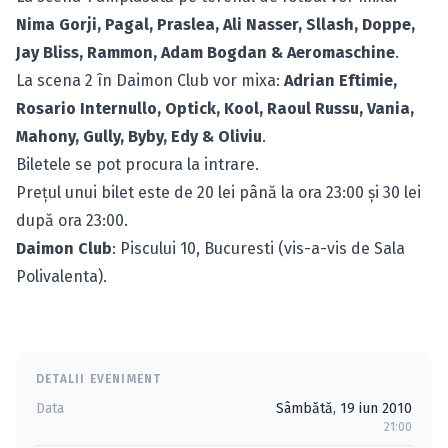
Nima Gorji, Pagal, Praslea, Ali Nasser, Sllash, Doppe,
Jay Bliss, Rammon, Adam Bogdan & Aeromaschine
.
La scena 2 în Daimon Club vor mixa:
Adrian Eftimie,
Rosario Internullo, Optick, Kool, Raoul Russu, Vania,
Mahony, Gully, Byby, Edy & Oliviu
.
Biletele se pot procura la intrare.
Preţul unui bilet este de 20 lei până la ora 23:00 şi 30 lei
după ora 23:00.
Daimon Club
: Piscului 10, Bucuresti (vis-a-vis de Sala
Polivalenta).
DETALII EVENIMENT
Data
Sâmbătă, 19 iun 2010
21:00