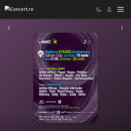
CONCERTE
FESTIVALURI
PETRECERI
ŞTIRI
RECENZII
GALERII FOTO
BILETE
Autentificare