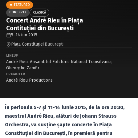
Caută în site...
★ FEATURED
CONCERTE
CLASICĂ
Concert André Rieu în Piaţa
Contituţiei din Bucureşti
5–14 iun 2015
Piaţa Constituţiei
·
Bucureşti
LINEUP
André Rieu
,
Ansamblul Folcloric Național Transilvania
,
Gheorghe Zamfir
PROMOTER
André Rieu Productions
În perioada 5-7 şi 11-14 iunie 2015, de la ora 20:30,
maestrul André Rieu, alături de Johann Strauss
Orchestra, va susţine şapte concerte în Piaţa
Constituţiei din Bucureşti, în premieră pentru