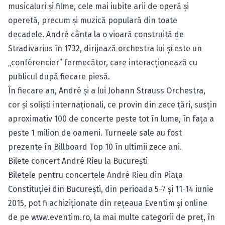
musicaluri şi filme, cele mai iubite arii de operă şi
operetă, precum şi muzică populară din toate
decadele. André cânta la o vioară construită de
Stradivarius în 1732, dirijează orchestra lui şi este un
„conférencier” fermecător, care interacţionează cu
publicul după fiecare piesă.
În fiecare an, André şi a lui Johann Strauss Orchestra,
cor şi solişti internaţionali, ce provin din zece ţări, susţin
aproximativ 100 de concerte peste tot în lume, în faţa a
peste 1 milion de oameni. Turneele sale au fost
prezente în Billboard Top 10 în ultimii zece ani.
Bilete concert André Rieu la Bucureşti
Biletele pentru concertele André Rieu
din Piaţa
Constituţiei din Bucureşti, din perioada 5-7 şi 11-14 iunie
2015, pot fi achiziţionate din reţeaua Eventim şi online
de pe
www.eventim.ro
, la mai multe categorii de preţ, în