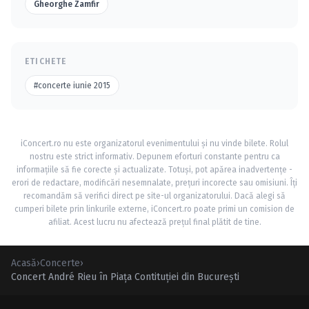
Gheorghe Zamfir
ETICHETE
#concerte iunie 2015
iConcert.ro nu este organizatorul evenimentului și nu vinde bilete. Rolul
nostru este strict informativ. Depunem eforturi constante pentru ca
informațiile să fie corecte și actualizate. Totuși, pot apărea inadvertențe -
erori de redactare, modificări nesemnalate, prețuri incorecte sau omisiuni. Îți
recomandăm să verifici direct pe site-ul organizatorului. Dacă alegi să
cumperi bilete prin linkurile externe, iConcert.ro poate primi un comision de
afiliat. Acest lucru nu afectează prețul final plătit de tine.
Acasă
›
Concerte
›
Concert André Rieu în Piaţa Contituţiei din Bucureşti