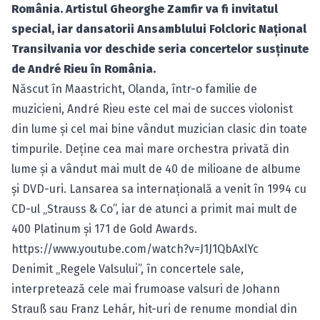
România. Artistul Gheorghe Zamfir va fi invitatul
special, iar dansatorii Ansamblului Folcloric Naţional
Transilvania vor deschide seria concertelor susţinute
de André Rieu în România.
Născut în Maastricht, Olanda, într-o familie de
muzicieni, André Rieu este cel mai de succes violonist
din lume şi cel mai bine vândut muzician clasic din toate
timpurile. Deţine cea mai mare orchestra privată din
lume şi a vândut mai mult de 40 de milioane de albume
şi DVD-uri. Lansarea sa internaţională a venit în 1994 cu
CD-ul „Strauss & Co”, iar de atunci a primit mai mult de
400 Platinum şi 171 de Gold Awards.
https://www.youtube.com/watch?v=J1J1QbAxlYc
Denimit „Regele Valsului”, în concertele sale,
interpretează cele mai frumoase valsuri de Johann
Strauß sau Franz Lehár, hit-uri de renume mondial din