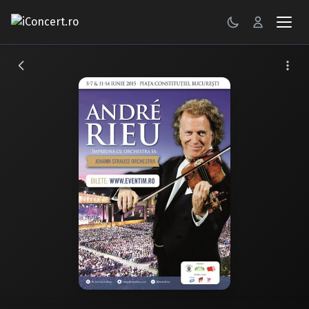
CONCERTE
FESTIVALURI
PETRECERI
ŞTIRI
RECENZII
GALERII FOTO
BILETE
Autentificare