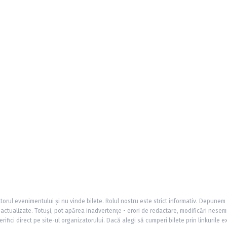
torul evenimentului și nu vinde bilete. Rolul nostru este strict informativ. Depunem
și actualizate. Totuși, pot apărea inadvertențe - erori de redactare, modificări nesem
rifici direct pe site-ul organizatorului. Dacă alegi să cumperi bilete prin linkurile e