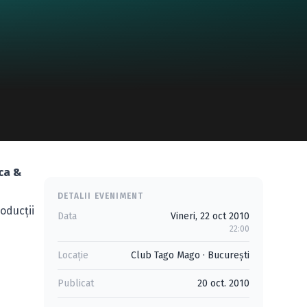
ica &
DETALII EVENIMENT
oducţii
Data
Vineri, 22 oct 2010
22:00
Locație
Club Tago Mago
·
Bucureşti
Publicat
20 oct. 2010