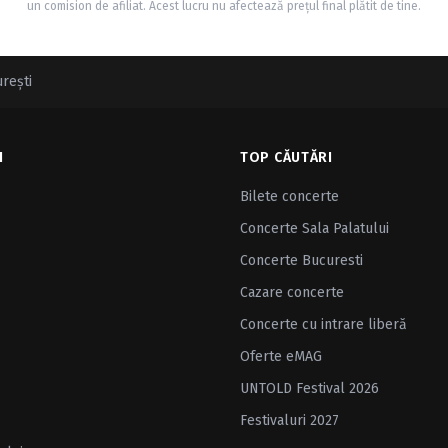
un comision de afiliat. Acest lucru nu afectează prețul final plătit de tine.
reşti
I
TOP CĂUTĂRI
Bilete concerte
Concerte Sala Palatului
Concerte Bucuresti
Cazare concerte
Concerte cu intrare liberă
Oferte eMAG
UNTOLD Festival 2026
Festivaluri 2027