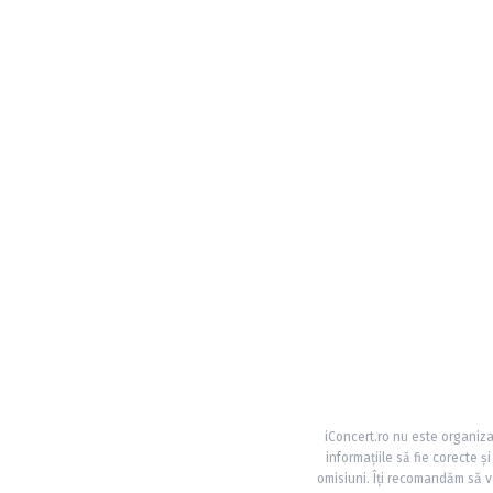
iConcert.ro nu este organiza
informațiile să fie corecte 
omisiuni. Îți recomandăm să ve