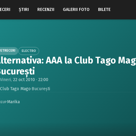
ECERI
ŞTIRI
RECENZII
GALERII FOTO
BILETE
PETRECERI
ELECTRO
lternativa: AAA la Club Tago Mag
ucureşti
Vineri,
22 oct 2010 · 22:00
Club Tago Mago
·
Bucureşti
Marika
NEUP