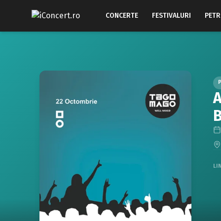
CONCERTE
FESTIVALURI
PETR
A
B
LI