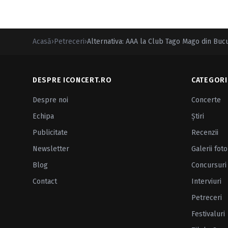
Acasă
›
Petreceri
›
Alternativa: AAA la Club Tago Mago din Bucu
DESPRE ICONCERT.RO
CATEGORI
Despre noi
Concerte
Echipa
Ştiri
Publicitate
Recenzii
Newsletter
Galerii foto
Blog
Concursuri
Contact
Interviuri
Petreceri
Festivaluri