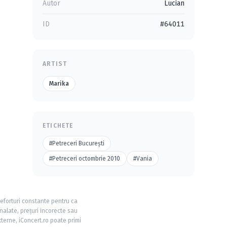
Autor
Lucian
ID
#64011
ARTIST
Marika
ETICHETE
#Petreceri Bucureşti
#Petreceri octombrie 2010
#Vania
 eforturi constante pentru ca
nalate, prețuri incorecte sau
xterne, iConcert.ro poate primi