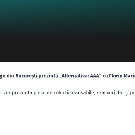
ago
din
Bucureşti
prezintă „
Alternativa: AAA
” cu
Florin Mar
or vor prezenta piese de colecţie dansabile, remixuri dar şi pr