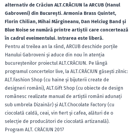
alternativ de Crăciun ALT.CRĂCIUN la ARCUB (Hanul
Gabroveni) din Bucureşti. Armonia Brass Quintet,
Florin Chilian, Mihai Mărgineanu, Dan Helciug Band şi
Blue Noise se numără printre artiştii care concertează
în cadrul eveimentului. Intrarea este liberă.
Pentru al treilea an la rând, ARCUB deschide porţile
Hanului Gabroveni şi aduce din nou în atenţia
bucureştenilor proiectul ALT.CRĂCIUN. Pe lângă
programul concertelor live, la ALT.CRĂCIUN găseşti zilnic:
ALT.Fashion Shop (cu haine şi bijuterii create de
designeri români), ALT.Gift Shop (cu obiecte de design
românesc realizate manual de artiştii români adunaţi
sub umbrela Dizainăr) şi ALT.Chocolate Factory (cu
ciocolată caldă, ceai, vin fiert şi cafea, alături de o
selecţie de producători de ciocolată artizanală).
Program ALT. CRĂCIUN 2017