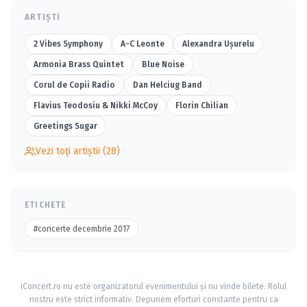
ARTIȘTI
2 Vibes Symphony
A-C Leonte
Alexandra Uşurelu
Armonia Brass Quintet
Blue Noise
Corul de Copii Radio
Dan Helciug Band
Flavius Teodosiu & Nikki McCoy
Florin Chilian
Greetings Sugar
Vezi toți artiștii (28)
ETICHETE
#concerte decembrie 2017
iConcert.ro nu este organizatorul evenimentului și nu vinde bilete. Rolul
nostru este strict informativ. Depunem eforturi constante pentru ca