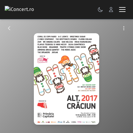
CONCERTE
FESTIVALURI
PETRECERI
ŞTIRI
RECENZII
GALERII FOTO
BILETE
Autentificare