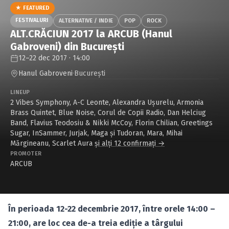
Caută în site...
★ FEATURED
FESTIVALURI
ALTERNATIVE / INDIE
POP
ROCK
ALT.CRĂCIUN 2017 la ARCUB (Hanul
Gabroveni) din Bucureşti
12–22 dec 2017 · 14:00
Hanul Gabroveni
·
Bucureşti
LINEUP
2 Vibes Symphony
,
A-C Leonte
,
Alexandra Uşurelu
,
Armonia
Brass Quintet
,
Blue Noise
,
Corul de Copii Radio
,
Dan Helciug
Band
,
Flavius Teodosiu & Nikki McCoy
,
Florin Chilian
,
Greetings
Sugar
,
InSammer
,
Jurjak
,
Maga şi Tudoran
,
Mara
,
Mihai
Mărgineanu
,
Scarlet Aura
și alți 12 confirmați →
PROMOTER
ARCUB
În perioada 12-22 decembrie 2017, între orele 14:00 –
21:00, are loc cea de-a treia ediţie a târgului