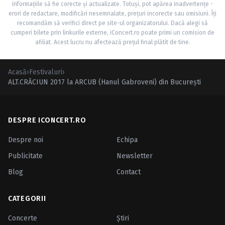
informațiile să fie corecte și actualizate. Totuși, pot apărea inadvertențe -
erori de redactare, modificări nesemnalate, prețuri incorecte sau omisiuni. Îți
recomandăm să verifici direct pe site-ul organizatorului. Dacă alegi să
cumperi bilete prin linkurile externe, iConcert.ro poate primi un comision de
afiliat. Acest lucru nu afectează prețul final plătit de tine.
Acasă
›
Festivaluri
›
ALT.CRĂCIUN 2017 la ARCUB (Hanul Gabroveni) din Bucureşti
DESPRE ICONCERT.RO
Despre noi
Echipa
Publicitate
Newsletter
Blog
Contact
CATEGORII
Concerte
Ştiri