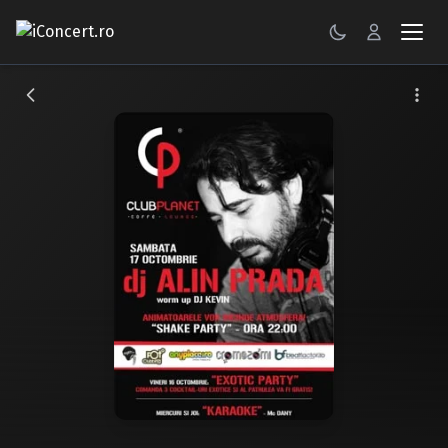
CONCERTE
FESTIVALURI
PETRECERI
ŞTIRI
RECENZII
GALERII FOTO
BILETE
Autentificare