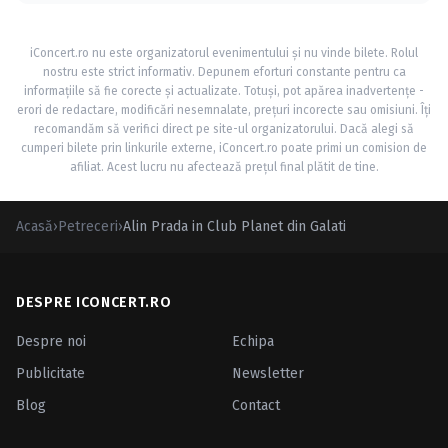
iConcert.ro nu este organizatorul evenimentului și nu vinde bilete. Rolul
nostru este strict informativ. Depunem eforturi constante pentru ca
informațiile să fie corecte și actualizate. Totuși, pot apărea inadvertențe -
erori de redactare, modificări nesemnalate, prețuri incorecte sau omisiuni. Îți
recomandăm să verifici direct pe site-ul organizatorului. Dacă alegi să
cumperi bilete prin linkurile externe, iConcert.ro poate primi un comision de
afiliat. Acest lucru nu afectează prețul final plătit de tine.
Acasă
›
Petreceri
›
Alin Prada in Club Planet din Galati
DESPRE ICONCERT.RO
Despre noi
Echipa
Publicitate
Newsletter
Blog
Contact