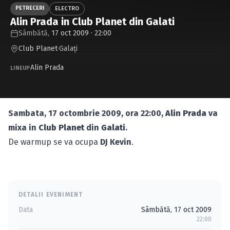
Caută în site...
PETRECERI
ELECTRO
Alin Prada in Club Planet din Galati
Sâmbătă,
17 oct 2009 · 22:00
Club Planet
·
Galaţi
Alin Prada
LINEUP
Sambata, 17 octombrie 2009, ora 22:00,
Alin Prada
va
mixa in
Club Planet
din
Galati
.
De warmup se va ocupa
DJ Kevin
.
DETALII EVENIMENT
Data
Sâmbătă, 17 oct 2009
22:00