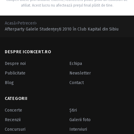
afiliat. Acest lucru nu afectează prețul final plătit de tine.
Acasă
›
Petreceri
›
Afterparty Galele Studenţeşti 2010 în Club Kapital din Sibiu
DESPRE ICONCERT.RO
Despre noi
Echipa
Publicitate
Newsletter
Blog
Contact
CATEGORII
Concerte
Ştiri
Recenzii
Galerii foto
Concursuri
Interviuri