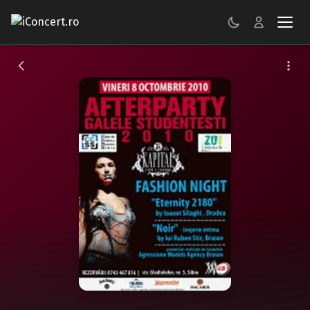
CONCERTE
FESTIVALURI
PETRECERI
ŞTIRI
RECENZII
GALERII FOTO
BILETE
Autentificare