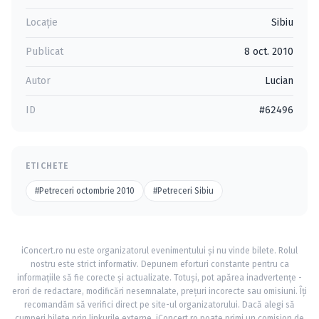
Locație
Sibiu
Publicat
8 oct. 2010
Autor
Lucian
ID
#62496
ETICHETE
#Petreceri octombrie 2010
#Petreceri Sibiu
iConcert.ro nu este organizatorul evenimentului și nu vinde bilete. Rolul
nostru este strict informativ. Depunem eforturi constante pentru ca
informațiile să fie corecte și actualizate. Totuși, pot apărea inadvertențe -
erori de redactare, modificări nesemnalate, prețuri incorecte sau omisiuni. Îți
recomandăm să verifici direct pe site-ul organizatorului. Dacă alegi să
cumperi bilete prin linkurile externe, iConcert.ro poate primi un comision de