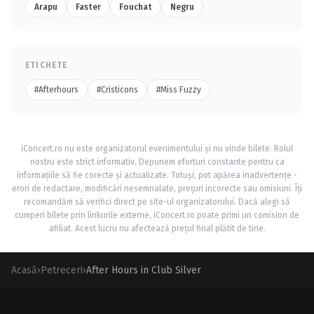
Arapu
Faster
Fouchat
Negru
ETICHETE
#Afterhours
#Cristicons
#Miss Fuzzy
iConcert.ro nu este organizatorul evenimentului și nu vinde bilete. Rolul
nostru este strict informativ. Depunem eforturi constante pentru ca
informațiile să fie corecte și actualizate. Totuși, pot apărea inadvertențe -
erori de redactare, modificări nesemnalate, prețuri incorecte sau omisiuni. Îți
recomandăm să verifici direct pe site-ul organizatorului. Dacă alegi să
cumperi bilete prin linkurile externe, iConcert.ro poate primi un comision de
afiliat. Acest lucru nu afectează prețul final plătit de tine.
Acasă
›
Petreceri
›
After Hours in Club Silver