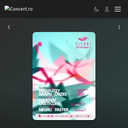
CONCERTE
FESTIVALURI
PETRECERI
ŞTIRI
RECENZII
GALERII FOTO
BILETE
Autentificare