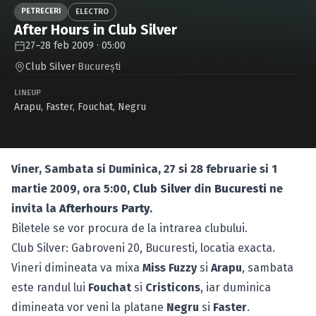
Caută în site...
PETRECERI
ELECTRO
After Hours in Club Silver
27–28 feb 2009 · 05:00
Club Silver
·
Bucureşti
LINEUP
Arapu
,
Faster
,
Fouchat
,
Negru
Viner, Sambata si Duminica, 27 si 28 februarie si 1
martie 2009, ora 5:00,
Club Silver
din
Bucuresti
ne
invita la
Afterhours Party
.
Biletele se vor procura de la intrarea clubului.
Club Silver: Gabroveni 20, Bucuresti,
locatia exacta.
Vineri dimineata va mixa
Miss Fuzzy
si
Arapu
, sambata
este randul lui
Fouchat
si
Cristicons
, iar duminica
dimineata vor veni la platane
Negru
si
Faster
.