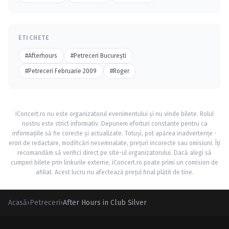
ETICHETE
#Afterhours
#Petreceri Bucureşti
#Petreceri Februarie 2009
#Roger
iConcert.ro nu este organizatorul evenimentului și nu vinde bilete. Rolul
nostru este strict informativ. Depunem eforturi constante pentru ca
informațiile să fie corecte și actualizate. Totuși, pot apărea inadvertențe -
erori de redactare, modificări nesemnalate, prețuri incorecte sau omisiuni. Îți
recomandăm să verifici direct pe site-ul organizatorului. Dacă alegi să
cumperi bilete prin linkurile externe, iConcert.ro poate primi un comision de
afiliat. Acest lucru nu afectează prețul final plătit de tine.
Acasă
›
Petreceri
›
After Hours in Club Silver