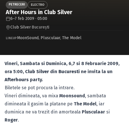
Caută în site...
PETRECERI
ELECTRO
After Hours in Club Silver
6–7 feb 2009 · 05:00
Club Silver
·
Bucureşti
MoonSound
,
Plusculaar
,
The Model
LINEUP
Vineri, Sambata si Duminica, 6,7 si 8 Februarie 2009,
ora 5:00,
Club Silver
din
Bucuresti
ne invita la un
Afterhours
party.
Biletele se pot procura la intrare.
Vineri dimineata, va mixa
Moonsound
, sambata
dimineata il gasim la platane pe
The Model
, iar
duminica ne va trezit din amorteala
Plusculaar
si
Roger
.