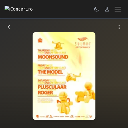
CONCERTE
FESTIVALURI
PETRECERI
ŞTIRI
RECENZII
GALERII FOTO
BILETE
Autentificare