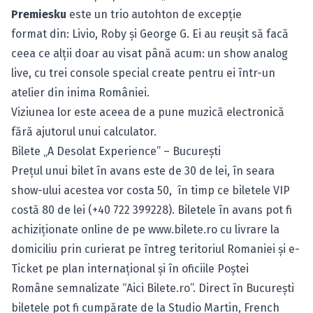
Premiesku
este un trio autohton de excepţie
format din: Livio, Roby şi George G. Ei au reuşit să facă
ceea ce alţii doar au visat până acum: un show analog
live, cu trei console special create pentru ei într-un
atelier din inima României.
Viziunea lor este aceea de a pune muzică electronică
fără ajutorul unui calculator.
Bilete „A Desolat Experience” – Bucureşti
Preţul unui bilet în avans este de 30 de lei, în seara
show-ului acestea vor costa 50, în timp ce biletele VIP
costă 80 de lei (+40 722 399228). Biletele în avans pot fi
achiziţionate online de pe
www.bilete.ro
cu livrare la
domiciliu prin curierat pe întreg teritoriul Romaniei şi e-
Ticket pe plan internaţional şi în oficiile
Poştei
Române
semnalizate “Aici Bilete.ro”. Direct în Bucureşti
biletele pot fi cumpărate de la Studio Martin, French