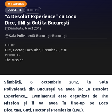
Caută în site...
★ FEATURED
CONCERTE
ELECTRO
“A Desolat Experience” cu Loco
Dice, tINI şi Guti la Bucureşti
Sâmbătă,
6 oct 2012
Sala Polivalentă Bucureşti
·
Bucureşti
LINEUP
Guti
,
Hector
,
Loco Dice
,
Premiesku
,
tINI
PROMOTER
The Mission
Sâmbătă, 6 octombrie 2012, la
S
ala
Polivalentă
din
Bucureşti
va avea loc „
A Desolat
Experience
„. Evenimentul este organizat de
The
Mission
şi îi va avea în line-up pe
Loco
Dice
,
tINI
,
Guti
,
Hector
şi
Premiesku
(LIVE).