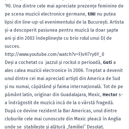
’90. Una dintre cele mai apreciate prezenţe feminine de
pe scena muzicii electronice germane,
tINI
nu putea
lipsi din line-up-ul evenimentului de la Bucureşti. Artista
şi-a descoperit pasiunea pentru muzică la doar şapte
ani şi din 2003 îndeplineşte cu brio rolul unui DJ de
succes.
http://www.youtube.com/watch?v=FJvH7ry6Y_0
Deşi a cochetat cu jazzul şi rockul o perioadă,
Guti
a
ales calea muzicii electronice în 2006. Treptat a devenit
unul dintre cei mai apreciati artişti din America de Sud
şi nu numai, căpătând şi faima internaţională. Tot de pe
pământ latin, originar din Guadalajara, Mexic,
Hector
s-
a îndrăgostit de muzică incă de la o vârstă fragedă.
După ce devine rezident la Bar Americas, unul dintre
cluburile cele mai cunoscute din Mexic pleacă în Anglia
unde se stabileşte şi alătură „familiei” Desolat.