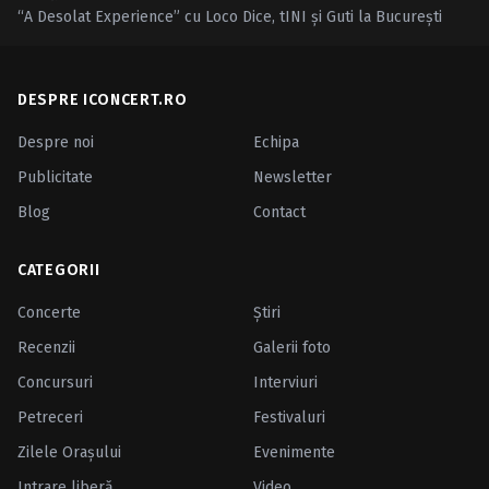
“A Desolat Experience” cu Loco Dice, tINI şi Guti la Bucureşti
DESPRE ICONCERT.RO
Despre noi
Echipa
Publicitate
Newsletter
Blog
Contact
CATEGORII
Concerte
Ştiri
Recenzii
Galerii foto
Concursuri
Interviuri
Petreceri
Festivaluri
Zilele Oraşului
Evenimente
Intrare liberă
Video