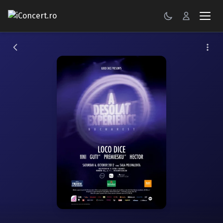
CONCERTE
FESTIVALURI
PETRECERI
ŞTIRI
RECENZII
GALERII FOTO
BILETE
Autentificare