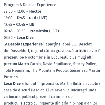
Program A Desolat Experience
22:00 – 12:00 –
Hector
12:00 – 12:45 –
Guti
(LIVE)
12:45 – 02:45 –
tINI
02:45 – 03:30 –
Premiesku
(LIVE)
03:30 –
Loco Dice
„
A Desolat Experience”
aparţine label-ului Desolat
din Dusseldorf, în jurul căruia gravitează artiştii ce vor fi
prezenţi pe 6 octombrie în Bucureşti, plus mulţi alţii
precum Marco Carola, David Squillance, Stacey Pullen,
Tobi Neumann, The Mountain People, Gaiser sau Martin
Buttrich.
Loco Dice
a fondat împreună cu Martin Buttrich celebra
casă de discuri Desolat. El va reveni la Bucureşti unde
va bucura publicul prezent cu un mix de
producţii electro cu influenţe din aria hip-hop a anilor