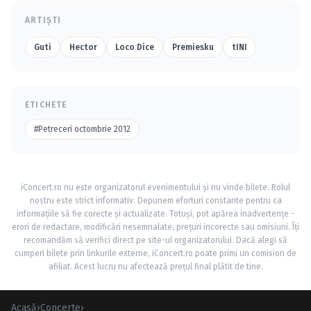
ARTIȘTI
Guti
Hector
Loco Dice
Premiesku
tINI
ETICHETE
#Petreceri octombrie 2012
iConcert.ro nu este organizatorul evenimentului și nu vinde bilete. Rolul
nostru este strict informativ. Depunem eforturi constante pentru ca
informațiile să fie corecte și actualizate. Totuși, pot apărea inadvertențe -
erori de redactare, modificări nesemnalate, prețuri incorecte sau omisiuni. Îți
recomandăm să verifici direct pe site-ul organizatorului. Dacă alegi să
cumperi bilete prin linkurile externe, iConcert.ro poate primi un comision de
afiliat. Acest lucru nu afectează prețul final plătit de tine.
Acasă
›
Concerte
›