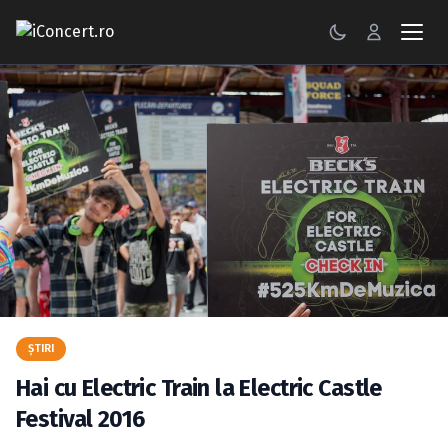
CONCERTE
FESTIVALURI
PETRECERI
ŞTIRI
RECENZII
GALERII FOTO
ŞTIRI
BILETE
Hai cu Electric Train la Electric Castle
Autentificare
Festival 2016