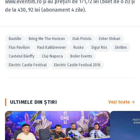
www.eventim.ro
şi au preţuri de 171,72 lei (bilet de o zi) şi
de la 430, 92 lei (abonament 4 zile).
Bastille
Bring Me The Horizon
Dub Pistols
Enter Shikari
Flux Pavilion
Paul Kalkbrenner
Rusko
Sigur Rós
Skrillex
Castelul Bánffy
Cluj-Napoca
Boiler Events
Electric Castle Festival
Electric Castle Festival 2016
ULTIMELE DIN ŞTIRI
Vezi toate →