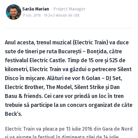
Caută în site...
Sarău Marian
· Project Manager
17 iun. 2016 · 19:24
·
3 minute de citit
Anul acesta, trenul muzical (Electric Train) va duce
sute de tineri pe ruta Bucureşti – Bonţida, către
festivalul Electric Castle. Timp de 15 ore şi 525 de
kilometri, Electric Train va găzdui o petrecere Silent
Disco în mişcare. Alături ne vor fi Golan – DJ Set,
Electric Brother, The Model, Silent Strike şi Dan
Basu & friends. Cei care vor prindă un loc în tren
trebuie să participe la un concurs organizat de căte
Beck’s.
Electric Train va pleaca pe 13 iulie 2016 din Gara de Nord
şi va ajunge la festival în dimineaţa zilei de 14 iulie.