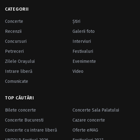
CATEGORII
Concerte
Ştiri
Recenzii
Galerii foto
Concursuri
Interviuri
Petreceri
Festivaluri
Zilele Oraşului
Evenimente
Intrare liberă
Video
Comunicate
TOP CĂUTĂRI
Bilete concerte
Concerte Sala Palatului
Concerte Bucuresti
Cazare concerte
Concerte cu intrare liberă
Oferte eMAG