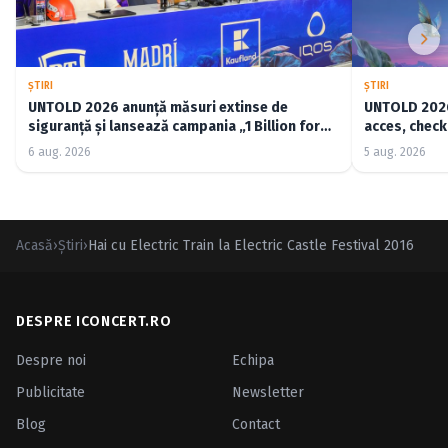
ŞTIRI
ŞTIRI
UNTOLD 2026 anunță măsuri extinse de
UNTOLD 2026:
siguranță și lansează campania „1 Billion for
acces, check-
Good”
6 aug. 2026
5 aug. 2026
Acasă
›
Ştiri
›
Hai cu Electric Train la Electric Castle Festival 2016
DESPRE ICONCERT.RO
Despre noi
Echipa
Publicitate
Newsletter
Blog
Contact