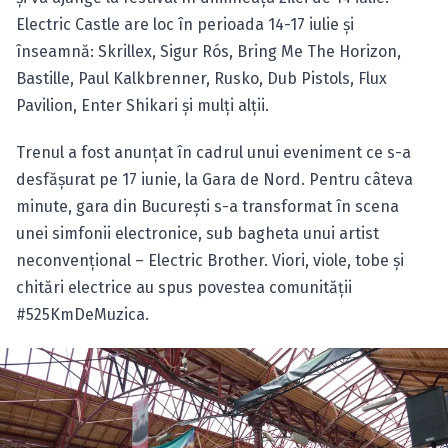
Electric Castle are loc în perioada 14-17 iulie şi
înseamnă: Skrillex, Sigur Rós, Bring Me The Horizon,
Bastille, Paul Kalkbrenner, Rusko, Dub Pistols, Flux
Pavilion, Enter Shikari şi mulţi alţii.
Trenul a fost anunţat în cadrul unui eveniment ce s-a
desfăşurat pe 17 iunie, la Gara de Nord. Pentru câteva
minute, gara din Bucureşti s-a transformat în scena
unei simfonii electronice, sub bagheta unui artist
neconvenţional – Electric Brother. Viori, viole, tobe şi
chitări electrice au spus povestea comunităţii
#525KmDeMuzica.