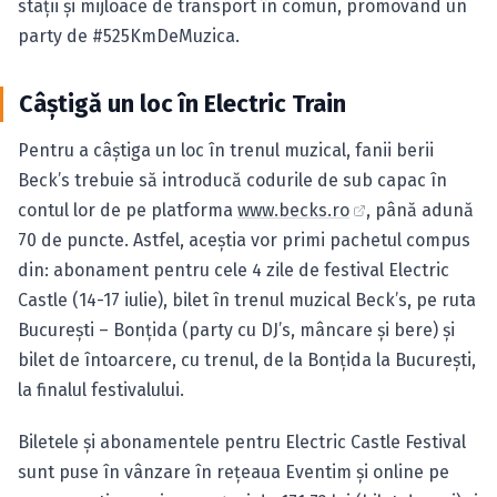
staţii şi mijloace de transport în comun, promovând un
party de #525KmDeMuzica.
Câştigă un loc în Electric Train
Pentru a câştiga un loc în trenul muzical, fanii berii
Beck’s trebuie să introducă codurile de sub capac în
contul lor de pe platforma
www.becks.ro
, până adună
70 de puncte. Astfel, aceştia vor primi pachetul compus
din: abonament pentru cele 4 zile de festival Electric
Castle (14-17 iulie), bilet în trenul muzical Beck’s, pe ruta
Bucureşti – Bonţida (party cu DJ’s, mâncare şi bere) şi
bilet de întoarcere, cu trenul, de la Bonţida la Bucureşti,
la finalul festivalului.
Biletele şi abonamentele pentru Electric Castle Festival
sunt puse în vânzare în reţeaua Eventim şi online pe