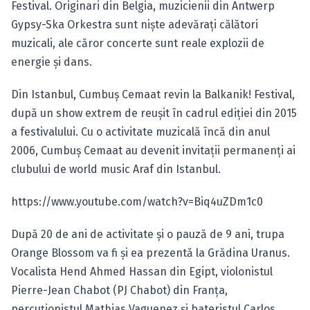
Festival. Originari din Belgia, muzicienii din Antwerp
Gypsy-Ska Orkestra sunt nişte adevăraţi călători
muzicali, ale căror concerte sunt reale explozii de
energie şi dans.
Din Istanbul, Cumbuş Cemaat revin la Balkanik! Festival,
după un show extrem de reușit în cadrul ediției din 2015
a festivalului. Cu o activitate muzicală încă din anul
2006, Cumbuș Cemaat au devenit invitaţii permanenţi ai
clubului de world music Araf din Istanbul.
https://www.youtube.com/watch?v=Biq4uZDm1c0
După 20 de ani de activitate și o pauză de 9 ani, trupa
Orange Blossom va fi și ea prezentă la Grădina Uranus.
Vocalista Hend Ahmed Hassan din Egipt, violonistul
Pierre-Jean Chabot (PJ Chabot) din Franța,
percuționistul Mathias Vaguenez și bateristul Carlos