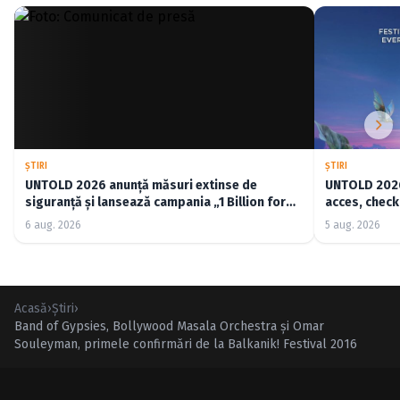
ŞTIRI
ŞTIRI
UNTOLD 2026 anunță măsuri extinse de
UNTOLD 2026:
siguranță și lansează campania „1 Billion for
acces, check-
Good”
6 aug. 2026
5 aug. 2026
Acasă
›
Ştiri
›
Band of Gypsies, Bollywood Masala Orchestra și Omar
Souleyman, primele confirmări de la Balkanik! Festival 2016