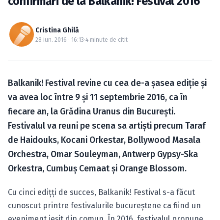
confirmări de la Balkanik! Festival 2016
Caută în site...
Cristina Ghilă
28 iun. 2016 · 16:13
·
4 minute de citit
Balkanik! Festival revine cu cea de-a şasea ediţie şi
va avea loc între 9 şi 11 septembrie 2016, ca în
fiecare an, la Grădina Uranus din Bucureşti.
Festivalul va reuni pe scena sa artişti precum Taraf
de Haidouks, Kocani Orkestar, Bollywood Masala
Orchestra, Omar Souleyman, Antwerp Gypsy-Ska
Orkestra, Cumbuş Cemaat şi Orange Blossom.
Cu cinci edițţi de succes, Balkanik! Festival s-a făcut
cunoscut printre festivalurile bucureştene ca fiind un
eveniment ieşit din comun. În 2016, festivalul propune