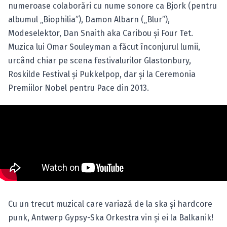
numeroase colaborări cu nume sonore ca Bjork (pentru
albumul „Biophilia”), Damon Albarn („Blur”),
Modeselektor, Dan Snaith aka Caribou şi Four Tet.
Muzica lui Omar Souleyman a făcut înconjurul lumii,
urcând chiar pe scena festivalurilor Glastonbury,
Roskilde Festival şi Pukkelpop, dar şi la Ceremonia
Premiilor Nobel pentru Pace din 2013.
Cu un trecut muzical care variază de la ska şi hardcore
punk, Antwerp Gypsy-Ska Orkestra vin şi ei la Balkanik!