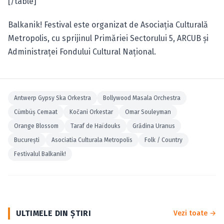
[/table]
Balkanik! Festival este organizat de Asociaţia Culturală
Metropolis, cu sprijinul Primăriei Sectorului 5, ARCUB şi
Administraţei Fondului Cultural Naţional.
Antwerp Gypsy Ska Orkestra
Bollywood Masala Orchestra
Cümbüş Cemaat
Kočani Orkestar
Omar Souleyman
Orange Blossom
Taraf de Haïdouks
Grădina Uranus
Bucureşti
Asociatia Culturala Metropolis
Folk / Country
Festivalul Balkanik!
ULTIMELE DIN ŞTIRI
Vezi toate →