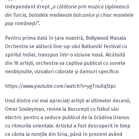
Independent drept
„o călătorie prin muzica ţigănească
din Turcia, baladele medievale balcanice şi chiar manelele
pop româneşti”
.
Pentru prima dată în ţara noastră, Bollywood Masala
Orchestra se alătură line-up-ului Balkanik! Festival cu
spiritul Indiei, transpus într-o viziune nouă. Alcătuită
din 16 artişti, orchestra va captiva publicul cu sunete
neobişnuite, vizualuri colorate şi dansuri specifice.
https://www.youtube.com/watch?v=ygTnuXq5lpc
Unul dintre cei mai apreciaţi artişti ai ultimelor decenii,
Omar Souleyman, revine la Bucureşti cu folkul său
electric pentru a seduce publicul de la Grădina Uranus
cu ritmurile orientale. Artistul a fost descoperit în timp
ce cânta la nunţile din Siria, până în prezent având