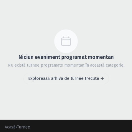
Caută în site...
Niciun eveniment programat momentan
Nu există turnee programate momentan în această categorie.
Explorează arhiva de turnee trecute →
Acasă
›
Turnee