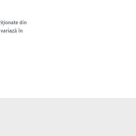
iţionate din
e variază în
HEAD Meeting