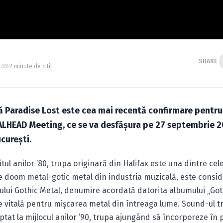
SHARE
4:33
·
2 minute de citit
ă Paradise Lost este cea mai recentă confirmare pentru
HEAD Meeting, ce se va desfăşura pe 27 septembrie 20
cureşti.
itul anilor ’80, trupa originară din Halifax este una dintre ce
de doom metal-gotic metal din industria muzicală, este consi
ului Gothic Metal, denumire acordată datorita albumului „Goth
e vitală pentru mişcarea metal din întreaga lume. Sound-ul t
ptat la mijlocul anilor ’90, trupa ajungând să încorporeze în 