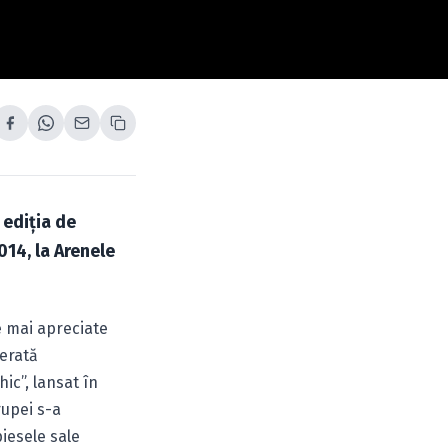
 ediţia de
14, la Arenele
le mai apreciate
derată
ic”, lansat în
rupei s-a
piesele sale