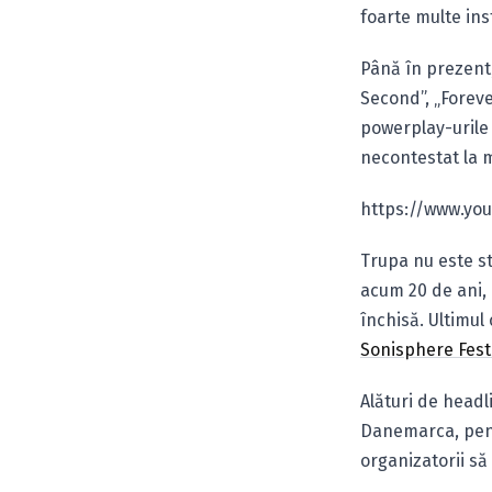
foarte multe ins
Până în prezent,
Second”, „Forever
powerplay-urile 
necontestat la m
https://www.yo
Trupa nu este st
acum 20 de ani, 
închisă. Ultimul
Sonisphere Fest
Alături de headl
Danemarca, pent
organizatorii să