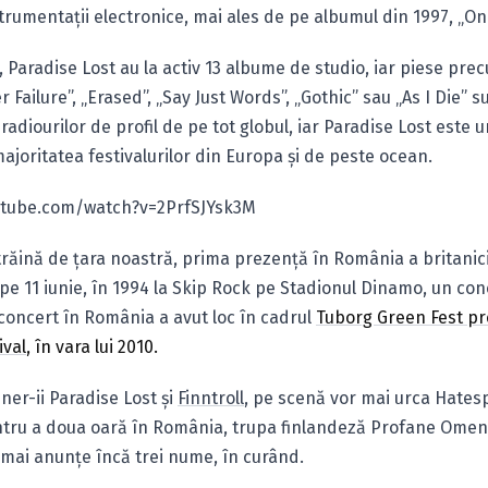
trumentaţii electronice, mai ales de pe albumul din 1997, „O
 Paradise Lost au la activ 13 albume de studio, iar piese pr
 Failure”, „Erased”, „Say Just Words”, „Gothic” sau „As I Die” s
radiourilor de profil de pe tot globul, iar Paradise Lost este 
ajoritatea festivalurilor din Europa şi de peste ocean.
utube.com/watch?v=2PrfSJYsk3M
răină de ţara noastră, prima prezenţă în România a britanici
pe 11 iunie, în 1994 la Skip Rock pe Stadionul Dinamo, un con
 concert în România a avut loc în cadrul
Tuborg Green Fest p
ival
, în vara lui 2010.
iner-ii Paradise Lost şi
Finntroll
, pe scenă vor mai urca Hates
ru a doua oară în România, trupa finlandeză Profane Omen
 mai anunţe încă trei nume, în curând.