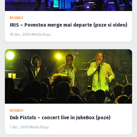
RECENZII
IRIS – Povestea merge mai departe (poze si video)
18 dec. 2009
·
Mirela Roşu
RECENZII
Dub Pistols – concert live in JukeBox (poze)
7 dec. 2009
·
Mirela Roşu