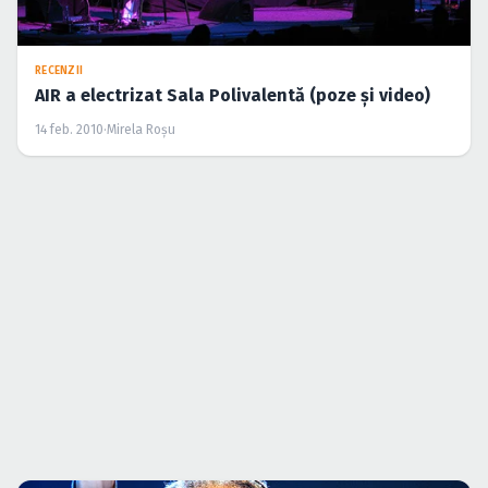
RECENZII
AIR a electrizat Sala Polivalentă (poze şi video)
14 feb. 2010
·
Mirela Roşu