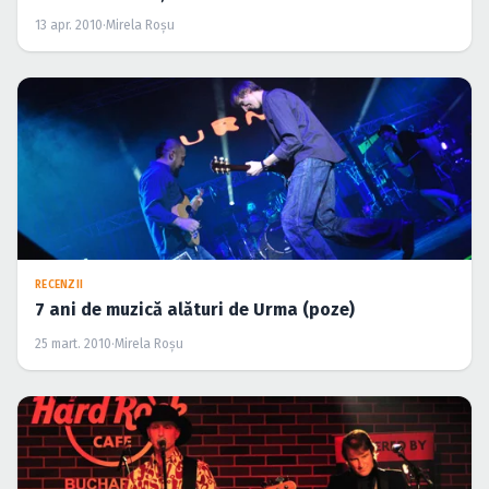
13 apr. 2010
·
Mirela Roşu
RECENZII
7 ani de muzică alături de Urma (poze)
25 mart. 2010
·
Mirela Roşu