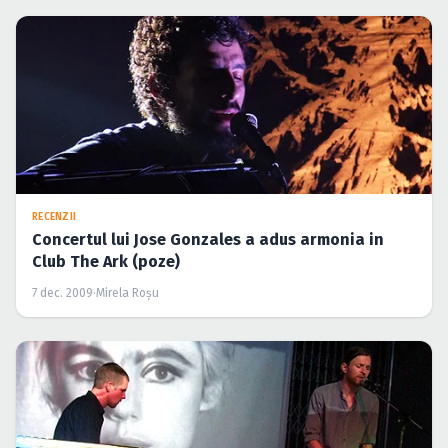
RECENZII
Concertul lui Jose Gonzales a adus armonia in
Club The Ark (poze)
7 dec. 2009
·
Mirela Roşu