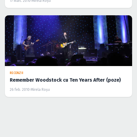
17 mart. 2010
·
Mirela Roşu
RECENZII
Remember Woodstock cu Ten Years After (poze)
26 feb. 2010
·
Mirela Roşu