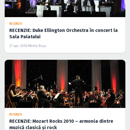
RECENZII
RECENZIE: Duke Ellington Orchestra în concert la
Sala Palatului
27 apr. 2010
·
Mirela Roşu
RECENZII
RECENZIE: Mozart Rocks 2010 – armonia dintre
muzică clasică şi rock