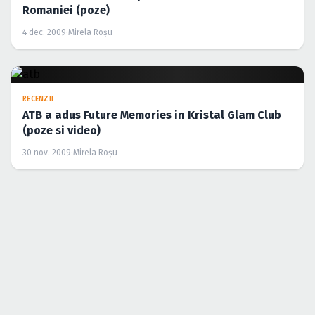
Romaniei (poze)
4 dec. 2009
·
Mirela Roşu
RECENZII
ATB a adus Future Memories in Kristal Glam Club
(poze si video)
30 nov. 2009
·
Mirela Roşu