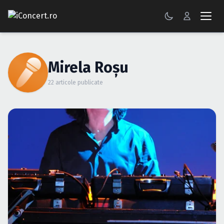
CONCERTE
Mirela Roşu
FESTIVALURI
22 articole publicate
PETRECERI
ŞTIRI
RECENZII
GALERII FOTO
BILETE
Autentificare