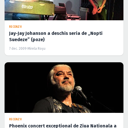
RECENZII
Jay-Jay Johanson a deschis seria de „Nopti
Suedeze” (poze)
7 dec. 2009
·
Mirela Roşu
RECENZII
Phoenix concert exceptional de Ziua Nationala a