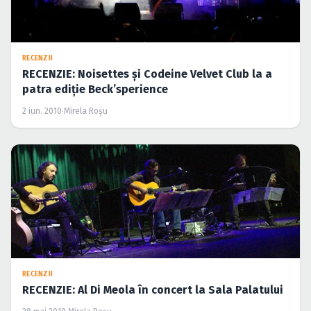
RECENZII
RECENZIE: Noisettes şi Codeine Velvet Club la a
patra ediţie Beck’sperience
2 iun. 2010
·
Mirela Roşu
RECENZII
RECENZIE: Al Di Meola în concert la Sala Palatului