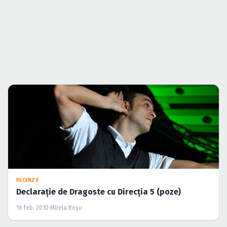
RECENZII
Declaraţie de Dragoste cu Direcţia 5 (poze)
16 feb. 2010
·
Mirela Roşu