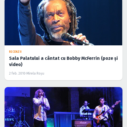
RECENZII
Sala Palatului a cântat cu Bobby McFerrin (poze și
video)
2 feb. 2010
·
Mirela Roşu