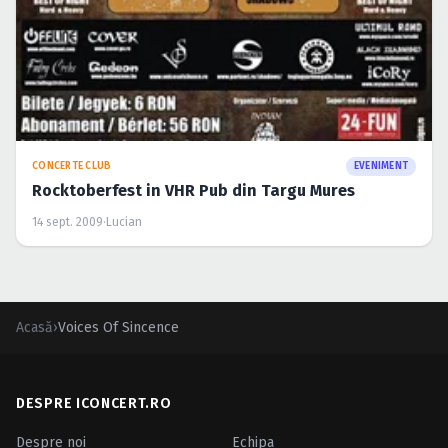
CONCERTE CLUB
EVENIMENT
Rocktoberfest in VHR Pub din Targu Mures
14 sept. 2009
·
Lucian
Acasă
›
Voices Of Sincence
DESPRE ICONCERT.RO
Despre noi
Echipa