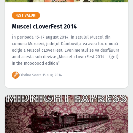
Caută în site...
FESTIVALURI
Muscel cLoverFest 2014
În perioada 15-17 august 2014, în satulul Muscel din
comuna Moroieni, judeţul Dâmboviţa, va avea loc o nouă
ediţie a Muscel cLoverFest. Evenimentul se va desfăşura
anul acesta sub deviza: „Muscel cLoverFest 2014 – (get)
in the mooooood edition”
Cristina Soare
·
15 aug. 2014