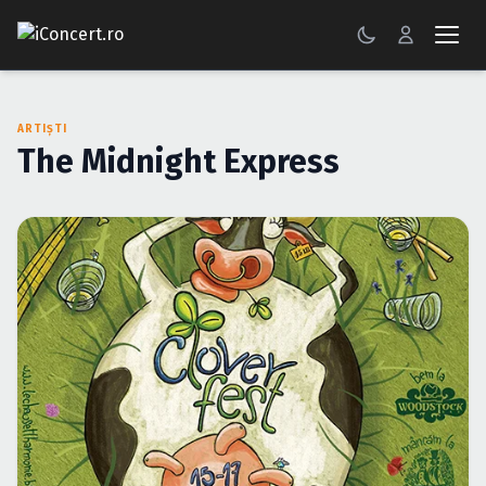
CONCERTE
ARTIȘTI
FESTIVALURI
The Midnight Express
PETRECERI
ŞTIRI
RECENZII
GALERII FOTO
BILETE
Autentificare