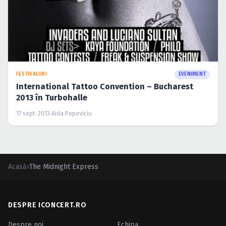
FESTIVALURI
EVENIMENT
International Tattoo Convention – Bucharest
2013 în Turbohalle
17 sept. 2013
·
Aida Popoviciu
Acasă
›
The Midnight Express
DESPRE ICONCERT.RO
Despre noi
Echipa