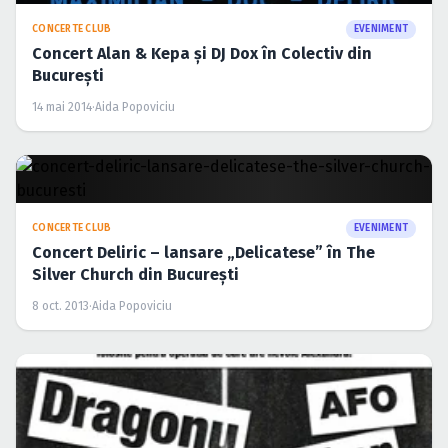
CONCERTE CLUB
EVENIMENT
Concert Alan & Kepa şi DJ Dox în Colectiv din
Bucureşti
14 mai 2014
·
Aida Popoviciu
CONCERTE CLUB
EVENIMENT
Concert Deliric – lansare „Delicatese” în The
Silver Church din Bucureşti
8 oct. 2013
·
Aida Popoviciu