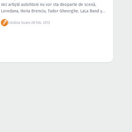
nici artiştii autohtoni nu vor sta deoparte de scenă,
Loredana, Horia Brenciu, Tudor Gheorghe, LaLa Band şi
mulţi alţii vor cutreiera ţara în lung şi lat […]
Cristina Soare
·
28 feb. 2013