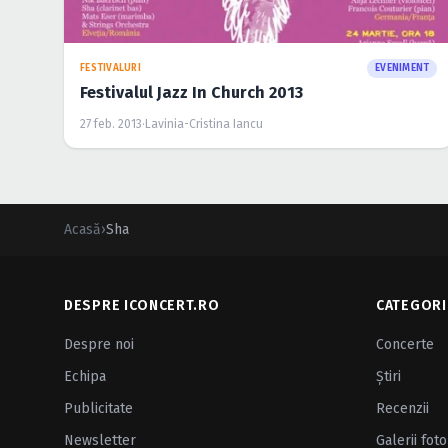
FESTIVALURI
EVENIMENT
Festivalul Jazz In Church 2013
27 feb. 2013
·
Lavinia-Cristina Iancu
Acasă
›
Sha
DESPRE ICONCERT.RO
CATEGORI
Despre noi
Concerte
Echipa
Ştiri
Publicitate
Recenzii
Newsletter
Galerii foto