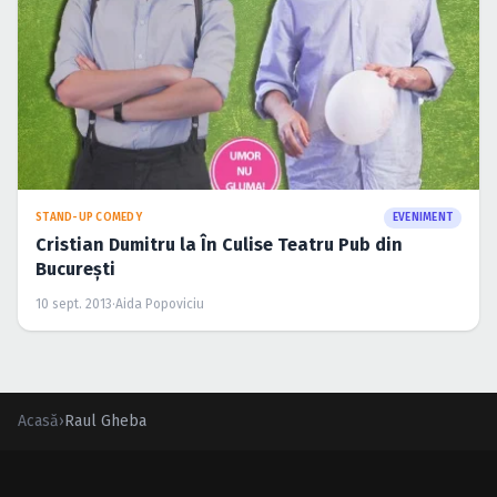
STAND-UP COMEDY
EVENIMENT
Cristian Dumitru la În Culise Teatru Pub din
Bucureşti
10 sept. 2013
·
Aida Popoviciu
Acasă
›
Raul Gheba