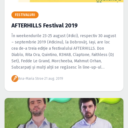
Caută în site...
FESTIVALURI
AFTERHILLS Festival 2019
În weekendurile 23-25 august (#dici), respectiv 30 august
– septembrie 2019 (#dicinu), la Dobrovăţ, Iaşi, are loc
cea de-a treia ediţie a festivalului AFTERHILLS. Don
Diablo, Rita Ora, Quintino, R3HAB, Claptone, Faithless (DJ
Set), Fedde Le Grand, Morcheeba, Mahmut Orhan,
Subcarpaţi şi mulţi alţii se regăsesc în line-up-ul
festivalului.
Ana-Maria Stroe
·
21 aug. 2019