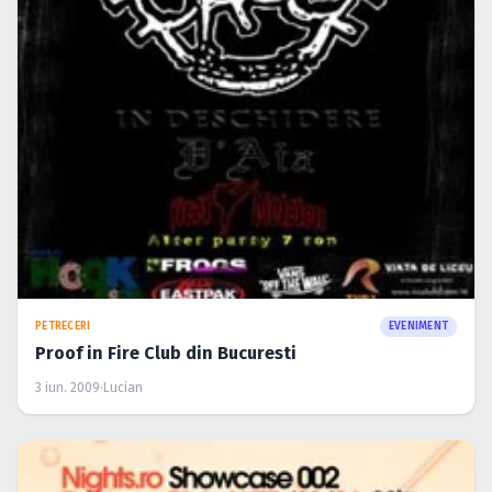
Caută în site...
PETRECERI
EVENIMENT
Proof in Fire Club din Bucuresti
3 iun. 2009
·
Lucian