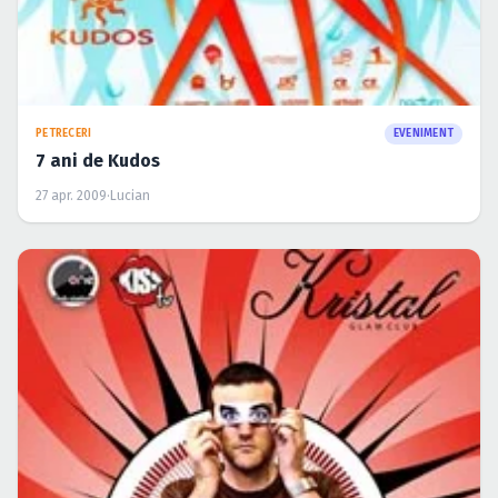
PETRECERI
EVENIMENT
7 ani de Kudos
27 apr. 2009
·
Lucian