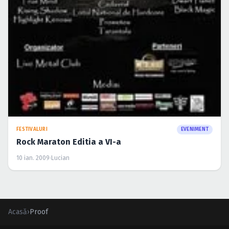
FESTIVALURI
EVENIMENT
Rock Maraton Editia a VI-a
10 ian. 2009
·
Lucian
Acasă
›
Proof