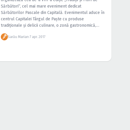
Sărbători”, cel mai mare eveniment dedicat
Sărbătorilor Pascale din Capitală. Evenimentul aduce în
centrul Capitalei Târgul de Paşte cu produse
tradiţionale şi delicii culinare, o zonă gastronomică,
spectacole şi concerte, un foişor de animale cu
Sarău Marian
·
7 apr. 2017
expoziţie de iepuri şi […]