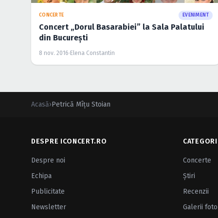
CONCERTE
EVENIMENT
Concert „Dorul Basarabiei” la Sala Palatului
din Bucureşti
8 nov. 2016
·
Elena Constantin
Acasă
›
Petrică Mîţu Stoian
DESPRE ICONCERT.RO
CATEGORI
Despre noi
Concerte
Echipa
Ştiri
Publicitate
Recenzii
Newsletter
Galerii foto