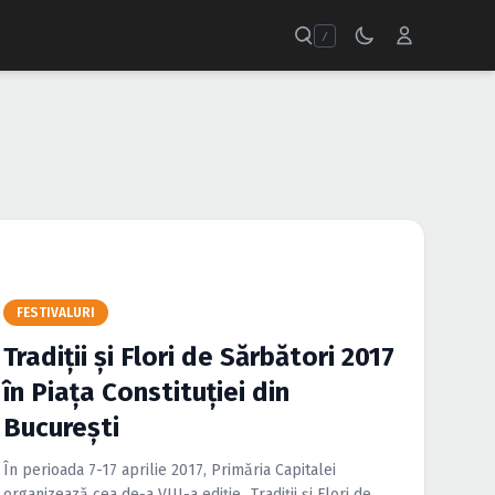
/
FESTIVALURI
Tradiţii şi Flori de Sărbători 2017
în Piaţa Constituţiei din
Bucureşti
În perioada 7-17 aprilie 2017, Primăria Capitalei
organizează cea de-a VIII-a ediţie „Tradiţii şi Flori de