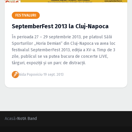
Caută în site...
FESTIVALURI
SeptemberFest 2013 la Cluj-Napoca
În perioada 27 – 29 septembrie 2013, pe platoul Sălii
Sporturilor „Horia Demian” din Cluj-Napoca va avea loc
festivalul SeptemberFest 2013, ediţia a XV-a. Timp de 3
zile, publicul se va putea bucura de concerte LIVE,
târguri, expoziţii şi un parc de distracţii.
Aida Popoviciu
·
19 sept. 2013
Acasă
›
NotA Band