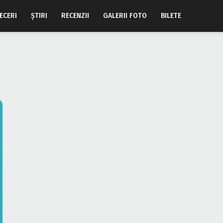
ECERI
ŞTIRI
RECENZII
GALERII FOTO
BILETE