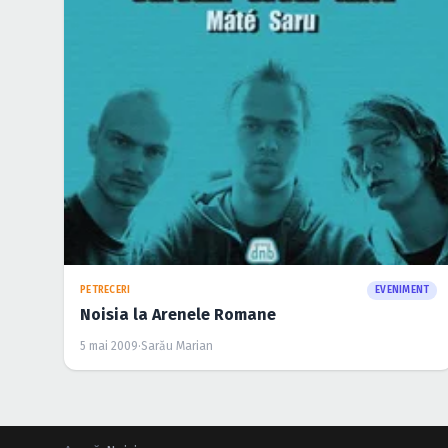
PETRECERI
EVENIMENT
Noisia la Arenele Romane
5 mai 2009
·
Sarău Marian