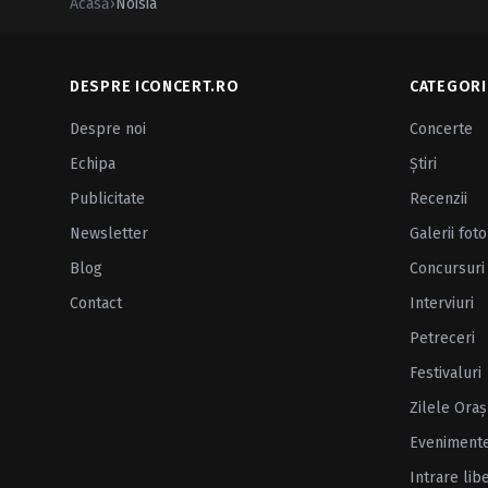
Acasă
›
Noisia
DESPRE ICONCERT.RO
CATEGORI
Despre noi
Concerte
Echipa
Ştiri
Publicitate
Recenzii
Newsletter
Galerii foto
Blog
Concursuri
Contact
Interviuri
Petreceri
Festivaluri
Zilele Oraş
Eveniment
Intrare lib