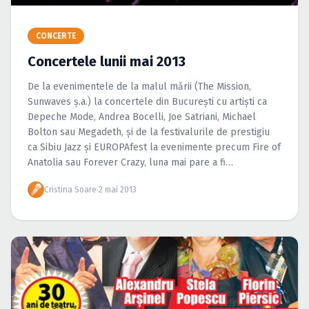
Caută în site...
CONCERTE
Concertele lunii mai 2013
De la evenimentele de la malul mării (The Mission,
Sunwaves ş.a.) la concertele din Bucureşti cu artişti ca
Depeche Mode, Andrea Bocelli, Joe Satriani, Michael
Bolton sau Megadeth, şi de la festivalurile de prestigiu
ca Sibiu Jazz şi EUROPAfest la evenimente precum Fire of
Anatolia sau Forever Crazy, luna mai pare a fi
antrenamentul perfect pentru o […]
Cristina Soare
·
2 mai 2013