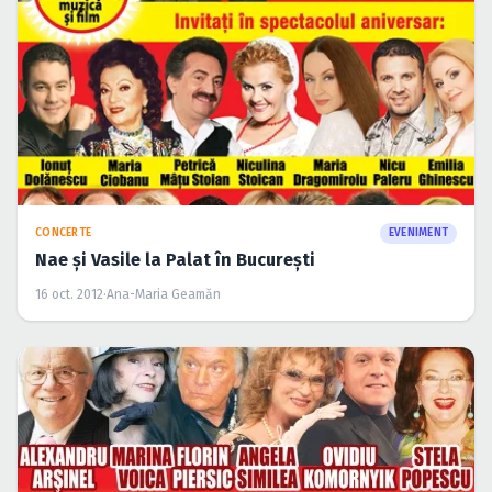
CONCERTE
EVENIMENT
Nae şi Vasile la Palat în Bucureşti
16 oct. 2012
·
Ana-Maria Geamăn